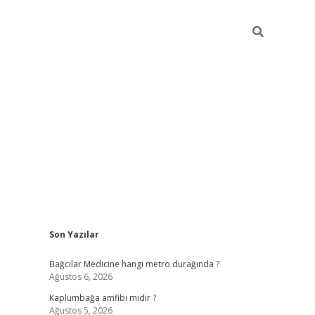
Sidebar
Son Yazılar
vd.casino
Bağcılar Medicine hangi metro durağında ?
Ağustos 6, 2026
Kaplumbağa amfibi midir ?
Ağustos 5, 2026