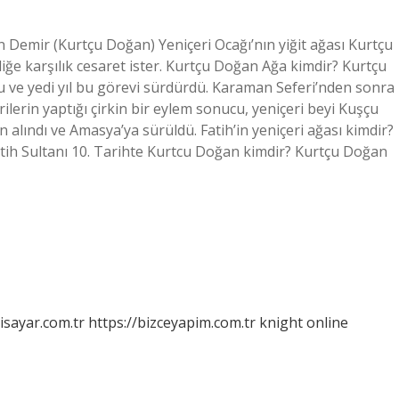
n Demir (Kurtçu Doğan) Yeniçeri Ocağı’nın yiğit ağası Kurtçu
liğe karşılık cesaret ister. Kurtçu Doğan Ağa kimdir? Kurtçu
u ve yedi yıl bu görevi sürdürdü. Karaman Seferi’nden sonra
lerin yaptığı çirkin bir eylem sonucu, yeniçeri beyi Kuşçu
 alındı ​​ve Amasya’ya sürüldü. Fatih’in yeniçeri ağası kimdir?
tih Sultanı 10. Tarihte Kurtcu Doğan kimdir? Kurtçu Doğan
isayar.com.tr
https://bizceyapim.com.tr
knight online