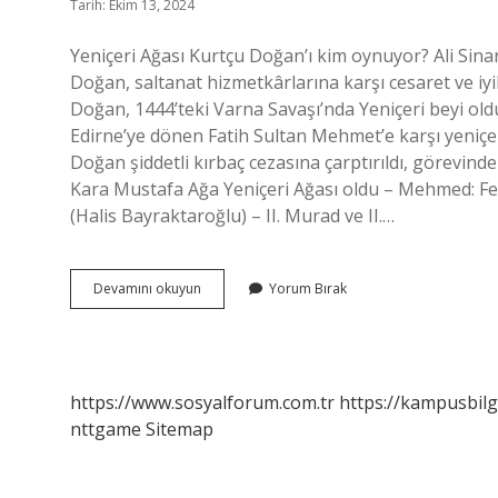
Tarih: Ekim 13, 2024
Yeniçeri Ağası Kurtçu Doğan’ı kim oynuyor? Ali Sina
Doğan, saltanat hizmetkârlarına karşı cesaret ve iyi
Doğan, 1444’teki Varna Savaşı’nda Yeniçeri beyi old
Edirne’ye dönen Fatih Sultan Mehmet’e karşı yeniçeri
Doğan şiddetli kırbaç cezasına çarptırıldı, görevinden
Kara Mustafa Ağa Yeniçeri Ağası oldu – Mehmed: Fe
(Halis Bayraktaroğlu) – II. Murad ve II.…
Kurtçu
Devamını okuyun
Yorum Bırak
Doğan
Gerçekte
Kim
https://www.sosyalforum.com.tr
https://kampusbilg
nttgame
Sitemap