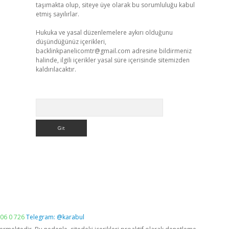
taşımakta olup, siteye üye olarak bu sorumluluğu kabul
etmiş sayılırlar.
Hukuka ve yasal düzenlemelere aykırı olduğunu
düşündüğünüz içerikleri,
backlinkpanelicomtr@gmail.com
adresine bildirmeniz
halinde, ilgili içerikler yasal süre içerisinde sitemizden
kaldırılacaktır.
Arama
06 0 726
Telegram: @karabul