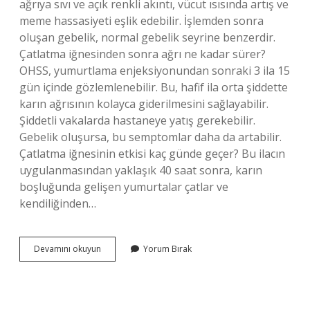
ağrıya sıvı ve açık renkli akıntı, vücut ısısında artış ve
meme hassasiyeti eşlik edebilir. İşlemden sonra
oluşan gebelik, normal gebelik seyrine benzerdir.
Çatlatma iğnesinden sonra ağrı ne kadar sürer?
OHSS, yumurtlama enjeksiyonundan sonraki 3 ila 15
gün içinde gözlemlenebilir. Bu, hafif ila orta şiddette
karın ağrısının kolayca giderilmesini sağlayabilir.
Şiddetli vakalarda hastaneye yatış gerekebilir.
Gebelik oluşursa, bu semptomlar daha da artabilir.
Çatlatma iğnesinin etkisi kaç günde geçer? Bu ilacın
uygulanmasından yaklaşık 40 saat sonra, karın
boşluğunda gelişen yumurtalar çatlar ve
kendiliğinden…
Çatlatma
Devamını okuyun
Yorum Bırak
Iğnesi
Sonrası
Kasık
Ağrısı