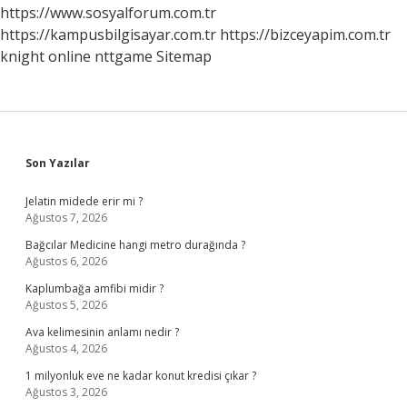
Ne
https://www.sosyalforum.com.tr
Kadar
https://kampusbilgisayar.com.tr
https://bizceyapim.com.tr
Sürer
knight online
nttgame
Sitemap
Sidebar
Son Yazılar
Jelatin midede erir mi ?
Ağustos 7, 2026
Bağcılar Medicine hangi metro durağında ?
Ağustos 6, 2026
Kaplumbağa amfibi midir ?
Ağustos 5, 2026
Ava kelimesinin anlamı nedir ?
Ağustos 4, 2026
1 milyonluk eve ne kadar konut kredisi çıkar ?
Ağustos 3, 2026