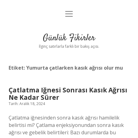
menüyü
Anasayfa
aç
Gizlilik Politikası
Günlük Fikirler
Yasal Uyarı
İlginç satırlarla farklı bir bakış açısı.
Hakkımızda
Etiket:
Yumurta çatlarken kasık ağrısı olur mu
Çatlatma Iğnesi Sonrası Kasık Ağrısı
Ne Kadar Sürer
Tarih: Aralık 18, 2024
Çatlatma iğnesinden sonra kasık ağrısı hamilelik
belirtisi mi? Çatlama enjeksiyonundan sonra kasık
ağrısı ve gebelik belirtileri: Bazı durumlarda bu