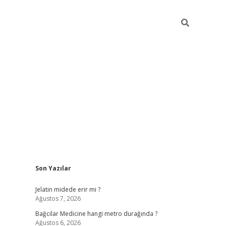
Sidebar
Son Yazılar
vd.casino
Jelatin midede erir mi ?
Ağustos 7, 2026
Bağcılar Medicine hangi metro durağında ?
Ağustos 6, 2026