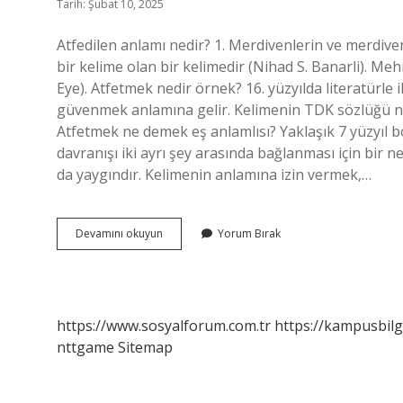
Tarih: Şubat 10, 2025
Atfedilen anlamı nedir? 1. Merdivenlerin ve merdiven
bir kelime olan bir kelimedir (Nihad S. Banarli). Meh
Eye). Atfetmek nedir örnek? 16. yüzyılda literatürle i
güvenmek anlamına gelir. Kelimenin TDK sözlüğü n
Atfetmek ne demek eş anlamlısı? Yaklaşık 7 yüzyıl bo
davranışı iki ayrı şey arasında bağlanması için bir 
da yaygındır. Kelimenin anlamına izin vermek,…
Atfetmiş
Devamını okuyun
Yorum Bırak
Ne
Demek
https://www.sosyalforum.com.tr
https://kampusbilg
nttgame
Sitemap