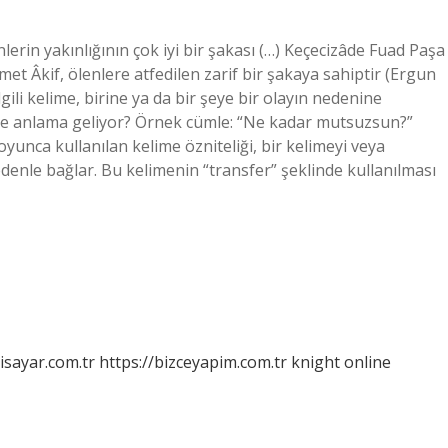
lerin yakınlığının çok iyi bir şakası (…) Keçecizâde Fuad Paşa
met Âkif, ölenlere atfedilen zarif bir şakaya sahiptir (Ergun
lgili kelime, birine ya da bir şeye bir olayın nedenine
e anlama geliyor? Örnek cümle: “Ne kadar mutsuzsun?”
yunca kullanılan kelime özniteliği, bir kelimeyi veya
nedenle bağlar. Bu kelimenin “transfer” şeklinde kullanılması
isayar.com.tr
https://bizceyapim.com.tr
knight online