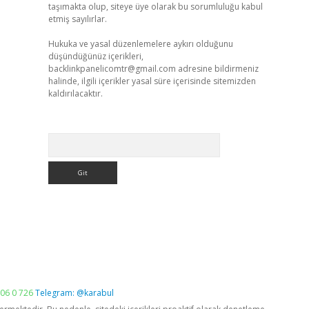
taşımakta olup, siteye üye olarak bu sorumluluğu kabul
etmiş sayılırlar.
Hukuka ve yasal düzenlemelere aykırı olduğunu
düşündüğünüz içerikleri,
backlinkpanelicomtr@gmail.com
adresine bildirmeniz
halinde, ilgili içerikler yasal süre içerisinde sitemizden
kaldırılacaktır.
Arama
06 0 726
Telegram: @karabul