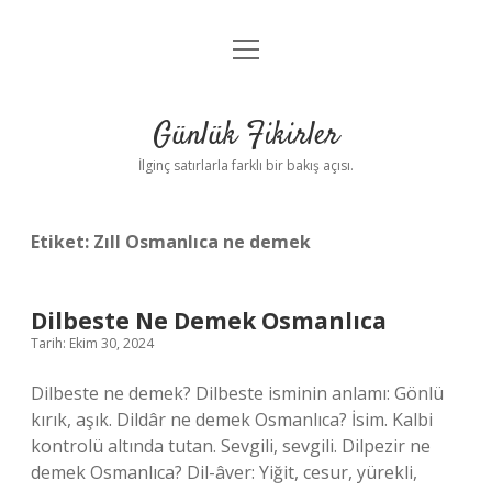
menüyü
Anasayfa
aç
Gizlilik Politikası
Günlük Fikirler
Yasal Uyarı
İlginç satırlarla farklı bir bakış açısı.
Hakkımızda
Etiket:
Zıll Osmanlıca ne demek
Dilbeste Ne Demek Osmanlıca
Tarih: Ekim 30, 2024
Dilbeste ne demek? Dilbeste isminin anlamı: Gönlü
kırık, aşık. Dildâr ne demek Osmanlıca? İsim. Kalbi
kontrolü altında tutan. Sevgili, sevgili. Dilpezir ne
demek Osmanlıca? Dil-âver: Yiğit, cesur, yürekli,