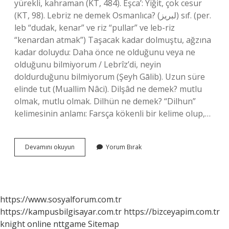
yürekli, kahraman (KT, 484). Eşca’: Yiğit, çok cesur
(KT, 98). Lebriz ne demek Osmanlıca? (ﻟﺒﺮﻳﺰ) sıf. (per.
leb “dudak, kenar” ve riz “pullar” ve leb-riz
“kenardan atmak”) Taşacak kadar dolmuştu, ağzına
kadar doluydu: Daha önce ne olduğunu veya ne
olduğunu bilmiyorum / Lebrîz’di, neyin
doldurduğunu bilmiyorum (Şeyh Gālib). Uzun süre
elinde tut (Muallim Nâci). Dilşâd ne demek? mutlu
olmak, mutlu olmak. Dilhün ne demek? “Dilhun”
kelimesinin anlamı: Farsça kökenli bir kelime olup,…
Dilbeste
Devamını okuyun
Yorum Bırak
Ne
Demek
Osmanlıca
https://www.sosyalforum.com.tr
https://kampusbilgisayar.com.tr
https://bizceyapim.com.tr
knight online
nttgame
Sitemap