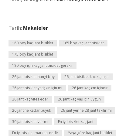
Tarih:
Makaleler
160 boy kaç jant bisiklet
165 boy kaç jant bisiklet
175 boy kaç jant bisiklet
180 boy için kaç jant bisiklet gerekir
26 jant bisiklet hangi boy
26 jant bisiklet kaç kg taşır
26 jant bisiklet yetişkin için mi
26 jant kaç cm içindir
26 jant kaç vites eder
26 jant kaç yaş için uygun
26 jant ne kadar büyük
26 jant yerine 28 jant takılır mı
30 jant bisiklet var mı
En iyi bisiklet kaç jant
En iyi bisiklet markası nedir
Yaşa göre kaç jant bisiklet