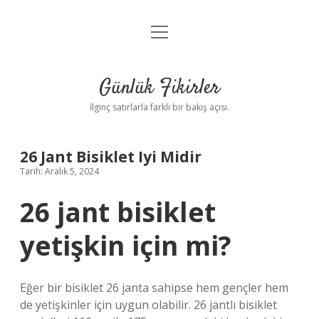
menüyü
Anasayfa
aç
Gizlilik Politikası
Günlük Fikirler
Yasal Uyarı
İlginç satırlarla farklı bir bakış açısı.
Hakkımızda
26 Jant Bisiklet Iyi Midir
Tarih: Aralık 5, 2024
26 jant bisiklet
yetişkin için mi?
Eğer bir bisiklet 26 janta sahipse hem gençler hem
de yetişkinler için uygun olabilir. 26 jantlı bisiklet