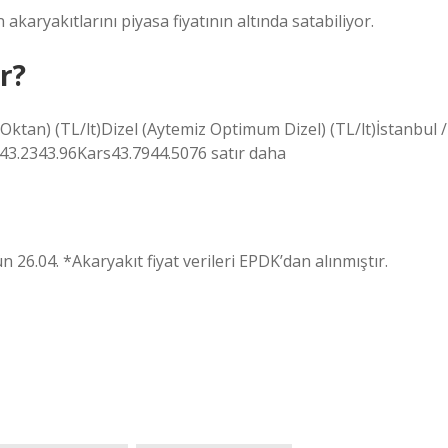
 akaryakıtlarını piyasa fiyatının altında satabiliyor.
r?
Oktan) (TL/lt)Dizel (Aytemiz Optimum Dizel) (TL/lt)İstanbul /
43.2343.96Kars43.7944.5076 satır daha
 26.04. *Akaryakıt fiyat verileri EPDK’dan alınmıştır.