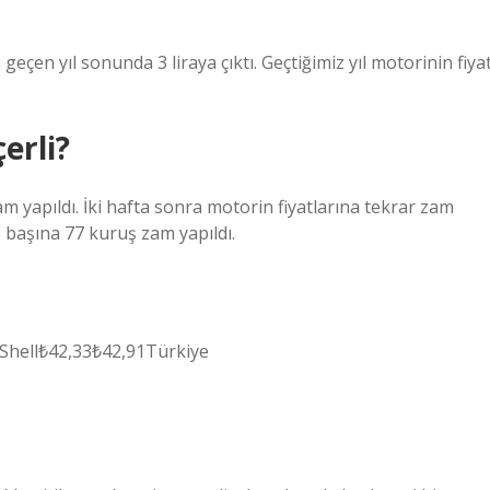
geçen yıl sonunda 3 liraya çıktı. Geçtiğimiz yıl motorinin fiyat
erli?
m yapıldı. İki hafta sonra motorin fiyatlarına tekrar zam
re başına 77 kuruş zam yapıldı.
0Shell₺42,33₺42,91Türkiye