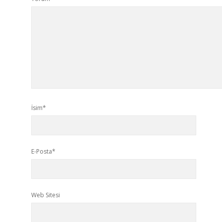
İsim*
E-Posta*
Web Sitesi