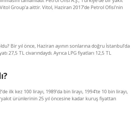
nmasını tamamladı. Petrol Ofisi A.Ş., Türkiye’de bir yakıt
 Vitol Group’a aittir. Vitol, Haziran 2017’de Petrol Ofisi’nin
 oldu? Bir yıl önce, Haziran ayının sonlarına doğru İstanbul’da
atı 27,5 TL civarındaydı. Ayrıca LPG fiyatları 12,5 TL
ı?
 ilk kez 100 lirayı, 1989’da bin lirayı, 1994’te 10 bin lirayı,
ryakıt ürünlerinin 25 yıl öncesine kadar kuruş fiyattan