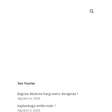
Sidebar
Son Yazılar
vd.casino
Bağcılar Medicine hangi metro durağında ?
Ağustos 6, 2026
Kaplumbağa amfibi midir ?
Ağustos 5, 2026