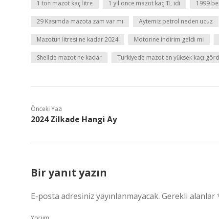
1 ton mazot kaç litre
1 yıl önce mazot kaç TL idi
1999 ben
29 Kasımda mazota zam var mı
Aytemiz petrol neden ucuz
Mazotün litresi ne kadar 2024
Motorine indirim geldi mi
Shellde mazot ne kadar
Türkiyede mazot en yüksek kaçı gör
Önceki Yazı
2024 Zilkade Hangi Ay
Bir yanıt yazın
E-posta adresiniz yayınlanmayacak.
Gerekli alanlar
Yorum