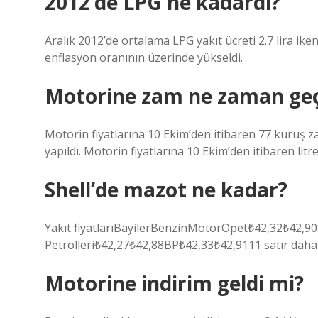
2012’de LPG ne kadardı?
Aralık 2012’de ortalama LPG yakıt ücreti 2.7 lira iken 
enflasyon oranının üzerinde yükseldi.
Motorine zam ne zaman geç
Motorin fiyatlarına 10 Ekim’den itibaren 77 kuruş za
yapıldı. Motorin fiyatlarına 10 Ekim’den itibaren lit
Shell’de mazot ne kadar?
Yakıt fiyatlarıBayilerBenzinMotorOpet₺42,32₺42,9
Petrolleri₺42,27₺42,88BP₺42,33₺42,9111 satır daha
Motorine indirim geldi mi?