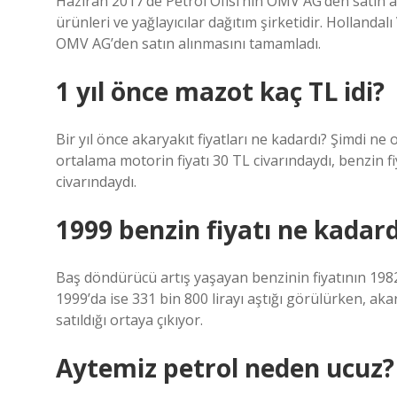
Haziran 2017’de Petrol Ofisi’nin OMV AG’den satın alı
ürünleri ve yağlayıcılar dağıtım şirketidir. Hollandalı
OMV AG’den satın alınmasını tamamladı.
1 yıl önce mazot kaç TL idi?
Bir yıl önce akaryakıt fiyatları ne kadardı? Şimdi ne
ortalama motorin fiyatı 30 TL civarındaydı, benzin fiy
civarındaydı.
1999 benzin fiyatı ne kadard
Baş döndürücü artış yaşayan benzinin fiyatının 1982’de
1999’da ise 331 bin 800 lirayı aştığı görülürken, aka
satıldığı ortaya çıkıyor.
Aytemiz petrol neden ucuz?