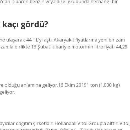
ım’dan itibaren benzin veya dizel grubunda herhangi bir
 kaçı gördü?
ine ulaşarak 44 TL’yi aştı. Akaryakıt fiyatlarına yeni bir zam
 zamla birlikte 13 Şubat itibariyle motorinin litre fiyatı 44,29
itre olduğu anlamına geliyor.16 Ekim 20191 ton (1.000 kg)
geliyor.
yıcılar dağıtım şirketidir. Hollandalı Vitol Group’a aittir. Vitol