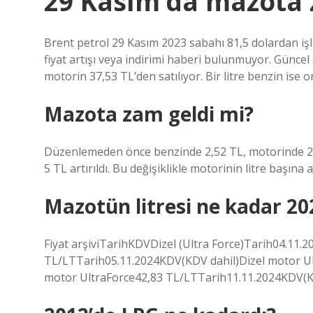
29 Kasım’da mazota 
Brent petrol 29 Kasım 2023 sabahı 81,5 dolardan i
fiyat artışı veya indirimi haberi bulunmuyor. Güncel 
motorin 37,53 TL’den satılıyor. Bir litre benzin ise o
Mazota zam geldi mi?
Düzenlemeden önce benzinde 2,52 TL, motorinde 2
5 TL artırıldı. Bu değişiklikle motorinin litre başına 
Mazotün litresi ne kadar 20
Fiyat arşiviTarihKDVDizel (Ultra Force)Tarih04.11.
TL/LTTarih05.11.2024KDV(KDV dahil)Dizel motor Ul
motor UltraForce42,83 TL/LTTarih11.11.2024KDV(KD