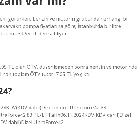
zam var mı?
şlem görürken, benzin ve motorin grubunda herhangi bir
akaryakıt pompa fiyatlarına göre; İstanbul’da bir litre
rtalama 34,55 TL’den satılıyor.
,05 TL olan ÖTV, düzenlemeden sonra benzin ve motorinde
alınan toplam ÖTV tutarı 7,05 TL’ye çıktı.
24?
2024KDV(KDV dahil)Dizel motor UltraForce42,83
traForce42,83 TL/LTTarih06.11.2024KDV(KDV dahil)Dizel
V dahil)Dizel UltraForce42.