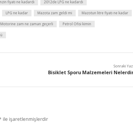
zin fiyatı ne kadardı
2012de LPG ne kadardı
LPG ne kadar
Mazota zam geldi mi
Mazotun litre fiyatı ne kadar
Motorine zam ne zaman geçerli
Petrol Ofisi kimin
dü
Sonraki Yaz
Bisiklet Sporu Malzemeleri Nelerdi
*
ile işaretlenmişlerdir