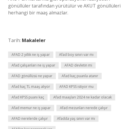
gönüllüler tarafından yürütülür ve AKUT gönüllüleri
herhangi bir maaş almazlar.
Tarih:
Makaleler
AFAD 2 yıllık ne iş yapar
Afad boy sınırı var mı
Afad çalışanları ne iş yapar
AFAD devletin mi
AFAD gönüllüsü ne yapar
Afad kaç puanla atanır
Afad kaç TL maaş alıyor
AFAD KPSS istiyor mu
Afad KPSS puanı kaç
Afad maaşları 2024 ne kadar olacak
Afad memur ne iş yapar
Afad mezunları nerede çalışır
AFAD nerelerde çalışır
Afadda yaş sınırı var mı