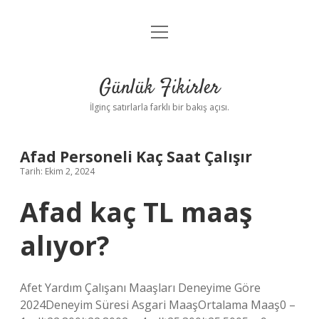
menüyü
Anasayfa
aç
Gizlilik Politikası
Günlük Fikirler
Yasal Uyarı
İlginç satırlarla farklı bir bakış açısı.
Hakkımızda
Afad Personeli Kaç Saat Çalışır
Tarih: Ekim 2, 2024
Afad kaç TL maaş
alıyor?
Afet Yardım Çalışanı Maaşları Deneyime Göre
2024Deneyim Süresi Asgari MaaşOrtalama Maaş0 –