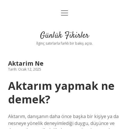
menüyü
Anasayfa
aç
Gizlilik Politikası
Günlük Fikirler
Yasal Uyarı
İlginç satırlarla farklı bir bakış açısı.
Hakkımızda
Aktarim Ne
Tarih: Ocak 12, 2025
Aktarım yapmak ne
demek?
Aktarım, danışanın daha önce başka bir kişiye ya da
nesneye yönelik deneyimlediği duygu, düşünce ve