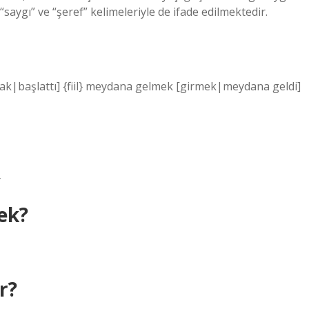
aygı” ve “şeref” kelimeleriyle de ifade edilmektedir.
mak|başlattı] {fiil} meydana gelmek [girmek|meydana geldi]
}
ek?
r?