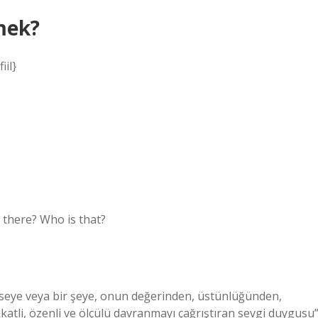
mek?
iil}
 there? Who is that?
mseye veya bir şeye, onun değerinden, üstünlüğünden,
kkatli, özenli ve ölçülü davranmayı çağrıştıran sevgi duygusu