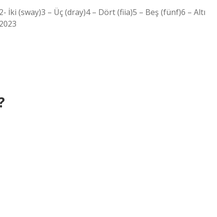
 İki (sway)3 – Üç (dray)4 – Dört (fiia)5 – Beş (fünf)6 – Altı
 2023
?