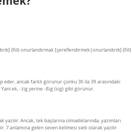
demek?
rdı] {fiil} onurlandırmak [şereflendirmek|onurlandırdı] {fiil}
ip eder, ancak farklı görünür çünkü 30 ila 39 arasındaki
. Yani ek, -zig yerine -ßig (sig) gibi görünür.
rak yazılır. Ancak, tek başlarına olmadıklarında, yazımları
lır. 7 anlamına gelen seven kelimesi sieb olarak yazılır.