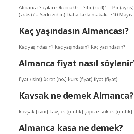
Almanca Sayıları Okumak0 – Sıfır (null)1 – Bir (ayns)2-
(zeks)7 – Yedi (ziibın) Daha fazla makale…•10 Mayıs
Kaç yaşındasın Almancası?
Kaç yaşındasın? Kaç yaşındasın? Kaç yaşındasın?
Almanca fiyat nasıl söylenir
fiyat {isim} ücret {no.} kurs {fiyat} fiyat {fiyat}
Kavsak ne demek Almanca?
kavşak {isim} kavşak {çentik} çapraz sokak {çentik}
Almanca kasa ne demek?