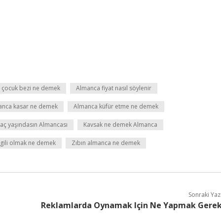
 çocuk bezi ne demek
Almanca fiyat nasıl söylenir
anca kasar ne demek
Almanca küfür etme ne demek
aç yaşındasın Almancası
Kavsak ne demek Almanca
gili olmak ne demek
Zıbın almanca ne demek
Sonraki Yaz
Reklamlarda Oynamak Için Ne Yapmak Gere