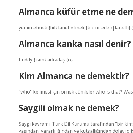
Almanca küfür etme ne de
yemin etmek {fiil} lanet etmek [küfür eden|lanetli] {f
Almanca kanka nasıl denir?
buddy {isim} arkadaş {o}
Kim Almanca ne demektir?
“who” kelimesi için örnek cümleler who is that? Was
Saygili olmak ne demek?
Saygı kavramı, Türk Dil Kurumu tarafından “bir ki
yaşından, yararlılığından ve kutsallığından dolayı di