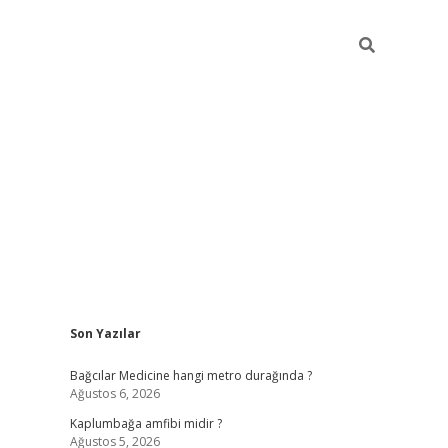
Sidebar
Son Yazılar
vd.casino
Bağcılar Medicine hangi metro durağında ?
Ağustos 6, 2026
Kaplumbağa amfibi midir ?
Ağustos 5, 2026