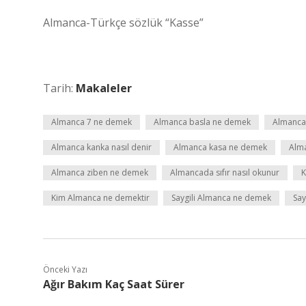
Almanca-Türkçe sözlük “Kasse”
Tarih:
Makaleler
Almanca 7 ne demek
Almanca basla ne demek
Almanca
Almanca kanka nasıl denir
Almanca kasa ne demek
Alm
Almanca ziben ne demek
Almancada sıfır nasıl okunur
K
Kim Almanca ne demektir
Saygili Almanca ne demek
Say
Önceki Yazı
Ağır Bakım Kaç Saat Sürer