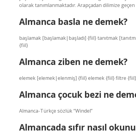
olarak tanımlanmaktadır. Arapçadan dilimize geçen “s
Almanca basla ne demek?
başlamak [başlamak|başladı] {fiil} tanıtmak [tanıt
{fiil}
Almanca ziben ne demek?
elemek [elemek|elenmiş] {fiil} elemek {fiil} filtre {fiil
Almanca çocuk bezi ne dem
Almanca-Türkçe sözlük “Windel”
Almancada sıfır nasıl okunu