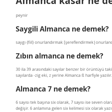
Almanca kasar ne 
peynir
Saygili Almanca ne demek?
saygı {fiil} onurlandırmak [şereflendirmek|onurlandı
Zıbın almanca ne demek?
30 ila 39 arasındaki sayılar benzer bir örüntüyü tak
sayılarda -zig eki, z yerine Almanca ß harfiyle yazılır
Almanca 7 ne demek?
6 sayısı tek başına six olarak, 7 sayısı ise seven ola
değişir. 6 anlamına gelen six kelimesi six olarak yazı