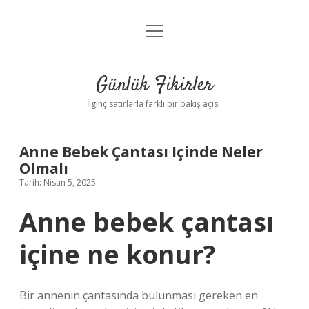
menüyü
Anasayfa
aç
Gizlilik Politikası
Günlük Fikirler
Yasal Uyarı
İlginç satırlarla farklı bir bakış açısı.
Hakkımızda
Anne Bebek Çantası Içinde Neler
Olmalı
Tarih: Nisan 5, 2025
Anne bebek çantası
içine ne konur?
Bir annenin çantasında bulunması gereken en