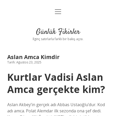
menüyü
Anasayfa
aç
Gizlilik Politikası
Günlük Fikirler
Yasal Uyarı
İlginç satırlarla farklı bir bakış açısı.
Hakkımızda
Aslan Amca Kimdir
Tarih: Ağustos 23, 2025
Kurtlar Vadisi Aslan
Amca gerçekte kim?
Aslan Akbey’in gerçek adı Abbas Ustaoğlu’dur. Kod
adı amca. Polat Alemdar ilk sezonda ona şef dedi.