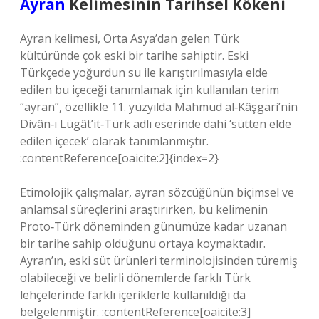
Ayran
Kelimesinin Tarihsel Kökeni
Ayran kelimesi, Orta Asya’dan gelen Türk
kültüründe çok eski bir tarihe sahiptir. Eski
Türkçede yoğurdun su ile karıştırılmasıyla elde
edilen bu içeceği tanımlamak için kullanılan terim
“ayran”, özellikle 11. yüzyılda Mahmud al‑Kâşgari’nin
Divân‑ı Lügât’it‑Türk adlı eserinde dahi ‘sütten elde
edilen içecek’ olarak tanımlanmıştır.
:contentReference[oaicite:2]{index=2}
Etimolojik çalışmalar, ayran sözcüğünün biçimsel ve
anlamsal süreçlerini araştırırken, bu kelimenin
Proto‑Türk döneminden günümüze kadar uzanan
bir tarihe sahip olduğunu ortaya koymaktadır.
Ayran’ın, eski süt ürünleri terminolojisinden türemiş
olabileceği ve belirli dönemlerde farklı Türk
lehçelerinde farklı içeriklerle kullanıldığı da
belgelenmiştir. :contentReference[oaicite:3]