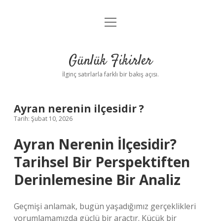
menüyü
Anasayfa
aç
Gizlilik Politikası
Günlük Fikirler
Yasal Uyarı
İlginç satırlarla farklı bir bakış açısı.
Hakkımızda
Ayran nerenin ilçesidir ?
Tarih: Şubat 10, 2026
Ayran Nerenin İlçesidir?
Tarihsel Bir Perspektiften
Derinlemesine Bir Analiz
Geçmişi anlamak, bugün yaşadığımız gerçeklikleri
yorumlamamızda güçlü bir araçtır. Küçük bir