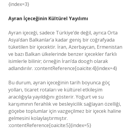
{index=3}
Ayran İçeceğinin Kültürel Yayılımı
Ayran içeceği, sadece Türkiye’de değil, ayrıca Orta
Asya’dan Balkanlar’a kadar geniş bir coğrafyada
tüketilen bir içecektir. İran, Azerbaycan, Ermenistan
ve bazı Balkan ülkelerinde benzer içecekler farklı
isimlerle bilinir; örneğin İran’da doogh olarak
adlandırılır. :contentReference[oaicite:4]{index=4}
Bu durum, ayran içeceğinin tarih boyunca göç
yolları, ticaret rotaları ve kültürel etkileşim
aracılığıyla yayıldığını gösterir. Yoğurt ve su
karışımının ferahlık ve besleyicilik sağlayan özelliği,
göçebe toplumlar için vazgeçilmez bir içecek haline
gelmesini kolaylaştırmıştır.
:contentReference[oaicite:5]{index=5}