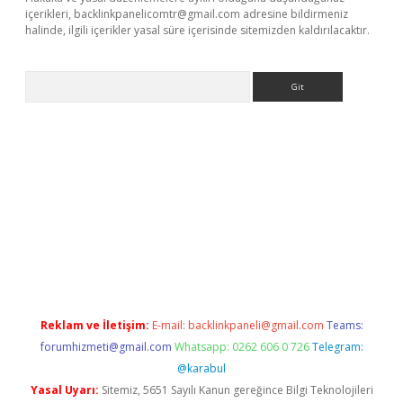
içerikleri,
backlinkpanelicomtr@gmail.com
adresine bildirmeniz
halinde, ilgili içerikler yasal süre içerisinde sitemizden kaldırılacaktır.
Arama
.casino
Reklam ve İletişim:
E-mail:
backlinkpaneli@gmail.com
Teams:
forumhizmeti@gmail.com
Whatsapp: 0262 606 0 726
Telegram:
@karabul
Yasal Uyarı:
Sitemiz, 5651 Sayılı Kanun gereğince Bilgi Teknolojileri