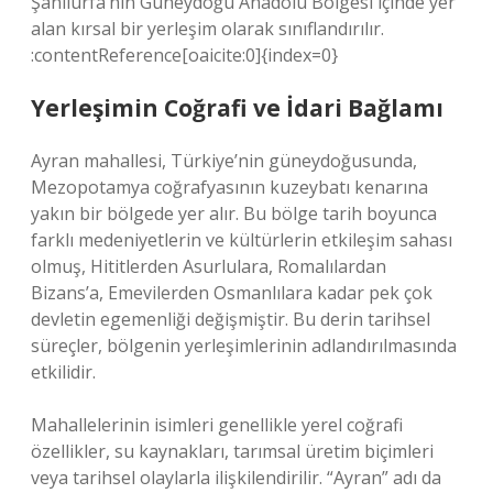
Şanlıurfa’nın Güneydoğu Anadolu Bölgesi içinde yer
alan kırsal bir yerleşim olarak sınıflandırılır.
:contentReference[oaicite:0]{index=0}
Yerleşimin Coğrafi ve İdari Bağlamı
Ayran mahallesi, Türkiye’nin güneydoğusunda,
Mezopotamya coğrafyasının kuzeybatı kenarına
yakın bir bölgede yer alır. Bu bölge tarih boyunca
farklı medeniyetlerin ve kültürlerin etkileşim sahası
olmuş, Hititlerden Asurlulara, Romalılardan
Bizans’a, Emevilerden Osmanlılara kadar pek çok
devletin egemenliği değişmiştir. Bu derin tarihsel
süreçler, bölgenin yerleşimlerinin adlandırılmasında
etkilidir.
Mahallelerinin isimleri genellikle yerel coğrafi
özellikler, su kaynakları, tarımsal üretim biçimleri
veya tarihsel olaylarla ilişkilendirilir. “Ayran” adı da