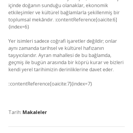
içinde doğanın sunduğu olanaklar, ekonomik
etkileşimler ve kültürel bağlamlarla şekillenmiş bir
toplumsal mekândır. :contentReference[oaicite:6]
{index=6}
Yer isimleri sadece coğrafi işaretler değildir; onlar
aynı zamanda tarihsel ve kültürel hafızanın
taşıyıcılarıdır. Ayran mahallesi de bu bağlamda,
geçmiş ile bugün arasında bir köprü kurar ve bizleri
kendi yerel tarihimizin derinliklerine davet eder.
::contentReference[oaicite:7]{index=7}
Tarih:
Makaleler