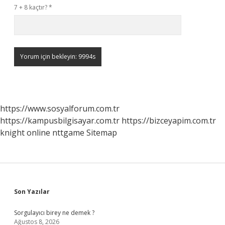
7 + 8 kaçtır?
*
https://www.sosyalforum.com.tr
https://kampusbilgisayar.com.tr
https://bizceyapim.com.tr
knight online
nttgame
Sitemap
Sidebar
Son Yazılar
Sorgulayıcı birey ne demek ?
Ağustos 8, 2026