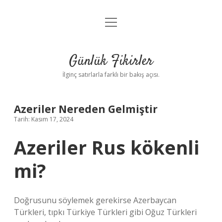
menüyü
Anasayfa
aç
Gizlilik Politikası
Günlük Fikirler
Yasal Uyarı
İlginç satırlarla farklı bir bakış açısı.
Hakkımızda
Azeriler Nereden Gelmiştir
Tarih: Kasım 17, 2024
Azeriler Rus kökenli
mi?
Doğrusunu söylemek gerekirse Azerbaycan
Türkleri, tıpkı Türkiye Türkleri gibi Oğuz Türkleri