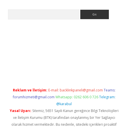
Arama
vd.casino
Reklam ve İletişim:
E-mail:
backlinkpaneli@gmail.com
Teams:
forumhizmeti@gmail.com
Whatsapp: 0262 606 0 726
Telegram:
@karabul
Yasal Uyarı:
Sitemiz, 5651 Sayılı Kanun gereğince Bilgi Teknolojileri
ve İletişim Kurumu (BTK) tarafından onaylanmış bir Yer Sağlayıcı
olarak hizmet vermektedir. Bu nedenle, sitedeki içerikleri proaktif