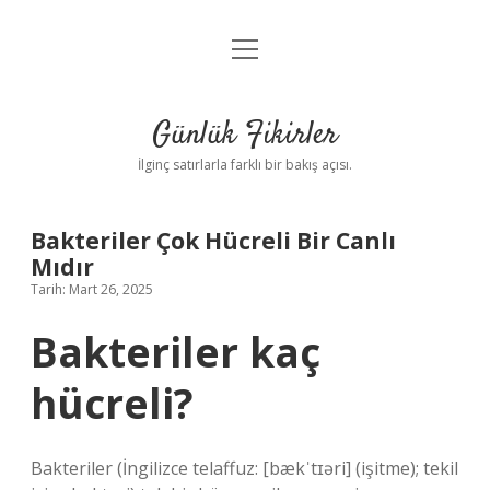
menüyü
Anasayfa
aç
Gizlilik Politikası
Günlük Fikirler
Yasal Uyarı
İlginç satırlarla farklı bir bakış açısı.
Hakkımızda
Bakteriler Çok Hücreli Bir Canlı
Mıdır
Tarih: Mart 26, 2025
Bakteriler kaç
hücreli?
Bakteriler (İngilizce telaffuz: [bækˈtɪəri] (işitme); tekil