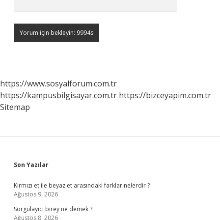
https://www.sosyalforum.com.tr
https://kampusbilgisayar.com.tr
https://bizceyapim.com.tr
Sitemap
Sidebar
Son Yazılar
Kırmızı et ile beyaz et arasındaki farklar nelerdir ?
Ağustos 9, 2026
Sorgulayıcı birey ne demek ?
Ağustos 8, 2026