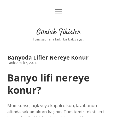
menüyü
Anasayfa
aç
Gizlilik Politikası
Günlük Fikirler
Yasal Uyarı
İlginç satırlarla farklı bir bakış açısı.
Hakkımızda
Banyoda Lifler Nereye Konur
Tarih: Aralık 6, 2024
Banyo lifi nereye
konur?
Mümkünse, açık veya kapalı olsun, lavabonun
altında saklamaktan kaçının. Tüm temiz tekstilleri