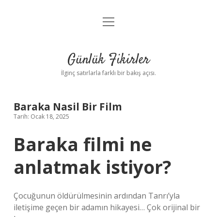
menüyü
Anasayfa
aç
Gizlilik Politikası
Günlük Fikirler
Yasal Uyarı
İlginç satırlarla farklı bir bakış açısı.
Hakkımızda
Baraka Nasil Bir Film
Tarih: Ocak 18, 2025
Baraka filmi ne
anlatmak istiyor?
Çocuğunun öldürülmesinin ardından Tanrı’yla
iletişime geçen bir adamın hikayesi… Çok orijinal bir