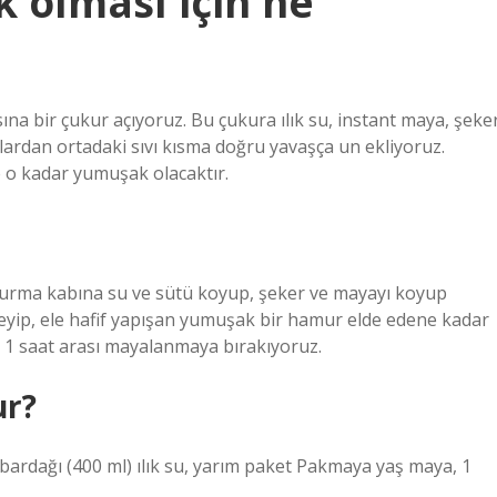
olması için ne
a bir çukur açıyoruz. Bu çukura ılık su, instant maya, şeke
ardan ortadaki sıvı kısma doğru yavaşça un ekliyoruz.
o kadar yumuşak olacaktır.
yoğurma kabına su ve sütü koyup, şeker ve mayayı koyup
leyip, ele hafif yapışan yumuşak bir hamur elde edene kadar
le 1 saat arası mayalanmaya bırakıyoruz.
ur?
u bardağı (400 ml) ılık su, yarım paket Pakmaya yaş maya, 1