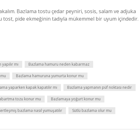
akalım. Bazlama tostu çedar peyniri, sosis, salam ve adjuka
u tost, pide ekmeğinin tadıyla mükemmel bir uyum içindedir.
yapılır mı
Bazlama hamuru neden kabarmaz
 mu
Bazlama hamuruna yumurta konur mu
ama yaparken kapak kapatılır mı
Bazlama yapmanın püf noktası nedir
abartma tozu konur mu
Bazlamaya yoğurt konur mu
Sertleşmiş bazlama nasıl yumuşatılır
Sütlü bazlama olur mu