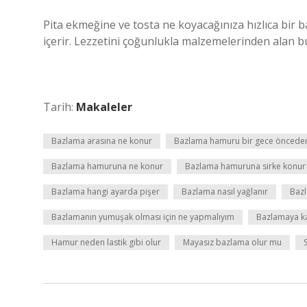
Pita ekmeğine ve tosta ne koyacağınıza hızlıca bir b
içerir. Lezzetini çoğunlukla malzemelerinden alan b
Tarih:
Makaleler
Bazlama arasına ne konur
Bazlama hamuru bir gece önceden 
Bazlama hamuruna ne konur
Bazlama hamuruna sirke konur
Bazlama hangi ayarda pişer
Bazlama nasıl yağlanır
Bazl
Bazlamanın yumuşak olması için ne yapmalıyım
Bazlamaya k
Hamur neden lastik gibi olur
Mayasız bazlama olur mu