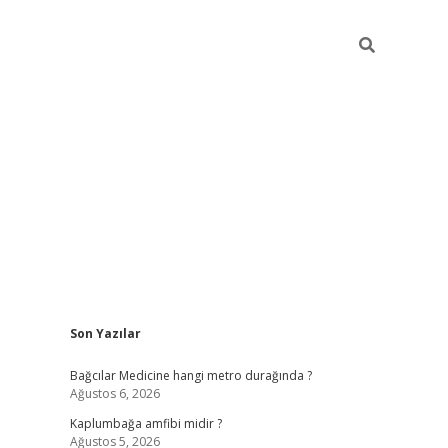
Sidebar
Son Yazılar
vd.casino
Bağcılar Medicine hangi metro durağında ?
Ağustos 6, 2026
Kaplumbağa amfibi midir ?
Ağustos 5, 2026