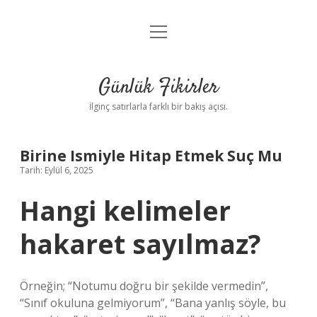
menüyü
Anasayfa
aç
Gizlilik Politikası
Günlük Fikirler
Yasal Uyarı
İlginç satırlarla farklı bir bakış açısı.
Hakkımızda
Birine Ismiyle Hitap Etmek Suç Mu
Tarih: Eylül 6, 2025
Hangi kelimeler
hakaret sayılmaz?
Örneğin; “Notumu doğru bir şekilde vermedin”,
“Sınıf okuluna gelmiyorum”, “Bana yanlış söyle, bu