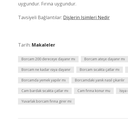
uygundur. Fırına uygundur.
Tavsiyeli Bağlantılar:
Dişlerin Isimleri Nedir
Tarih:
Makaleler
Borcam 200 dereceye dayanır mı
Borcam ateşe dayanır mı
Borcam ne kadar ısıya dayanır
Borcam sıcakta çatlar mı
Borcamda yemek yapılır mı
Borcamdaki yanık nasıl çıkarılır
Cam bardak sıcakta çatlar mı
Cam fırına konur mu
İsıya
Yuvarlak borcam fırına girer mi