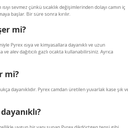
ısıyı sevmez çünkü sıcaklık değişimlerinden dolayı camın iç
aya başlar. Bir süre sonra kırılır.
er mi?
niyle Pyrex ısıya ve kimyasallara dayanıklı ve uzun
e alev dağıtıcılı gazlı ocakta kullanabilirsiniz. Ayrıca
r mi?
dukça dayanıklıdır. Pyrex camdan üretilen yuvarlak kase şık v
dayanıklı?
 özellikle uygun bir yapı sunan Pyrex dikdörtgen tepsi gibi