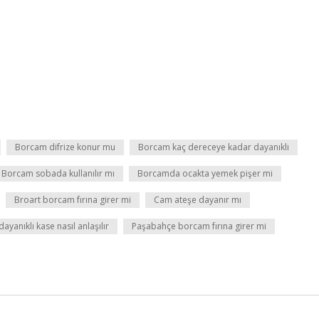
Borcam difrize konur mu
Borcam kaç dereceye kadar dayanıklı
Borcam sobada kullanılır mı
Borcamda ocakta yemek pişer mi
Broart borcam fırına girer mi
Cam ateşe dayanır mı
 dayanıklı kase nasıl anlaşılır
Paşabahçe borcam fırına girer mi