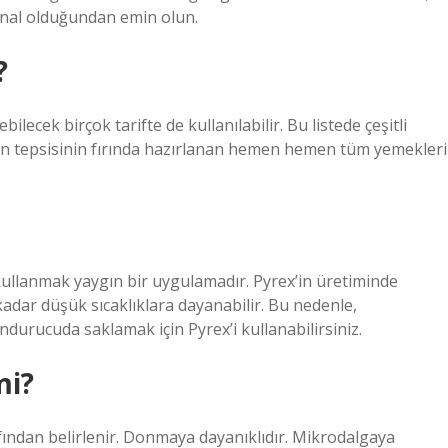
jinal olduğundan emin olun.
?
ilecek birçok tarifte de kullanılabilir. Bu listede çeşitli
Fırın tepsisinin fırında hazırlanan hemen hemen tüm yemekleri
llanmak yaygın bir uygulamadır. Pyrex’in üretiminde
 kadar düşük sıcaklıklara dayanabilir. Bu nedenle,
durucuda saklamak için Pyrex’i kullanabilirsiniz.
mi?
afından belirlenir. Donmaya dayanıklıdır. Mikrodalgaya