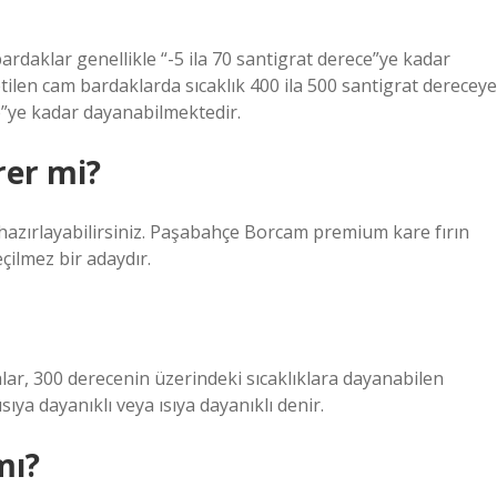
rdaklar genellikle “-5 ila 70 santigrat derece”ye kadar
ilen cam bardaklarda sıcaklık 400 ila 500 santigrat dereceye
e”ye kadar dayanabilmektedir.
rer mi?
 hazırlayabilirsiniz. Paşabahçe Borcam premium kare fırın
eçilmez bir adaydır.
şyalar, 300 derecenin üzerindeki sıcaklıklara dayanabilen
ıya dayanıklı veya ısıya dayanıklı denir.
mı?