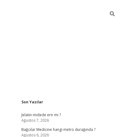
Sidebar
Son Yazılar
vd.casino
Jelatin midede erir mi ?
Ağustos 7, 2026
Bağcılar Medicine hangi metro durağında ?
Ağustos 6, 2026