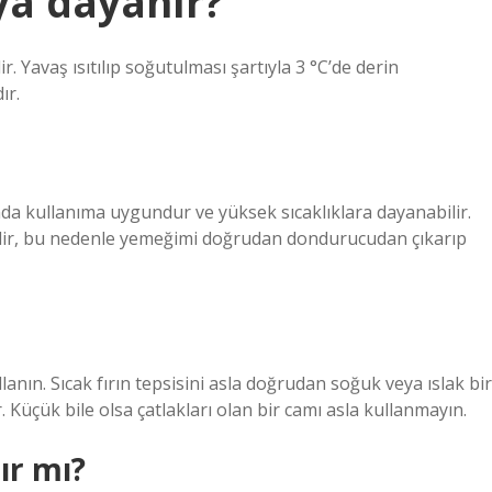
ya dayanır?
. Yavaş ısıtılıp soğutulması şartıyla 3 °C’de derin
ır.
ında kullanıma uygundur ve yüksek sıcaklıklara dayanabilir.
abilir, bu nedenle yemeğimi doğrudan dondurucudan çıkarıp
llanın. Sıcak fırın tepsisini asla doğrudan soğuk veya ıslak bir
 Küçük bile olsa çatlakları olan bir camı asla kullanmayın.
ır mı?