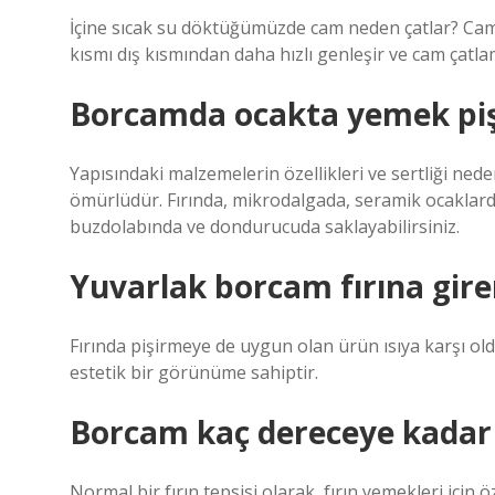
İçine sıcak su döktüğümüzde cam neden çatlar? Cam 
kısmı dış kısmından daha hızlı genleşir ve cam çatlam
Borcamda ocakta yemek piş
Yapısındaki malzemelerin özellikleri ve sertliği nede
ömürlüdür. Fırında, mikrodalgada, seramik ocaklarda v
buzdolabında ve dondurucuda saklayabilirsiniz.
Yuvarlak borcam fırına gire
Fırında pişirmeye de uygun olan ürün ısıya karşı ol
estetik bir görünüme sahiptir.
Borcam kaç dereceye kadar 
Normal bir fırın tepsisi olarak, fırın yemekleri için