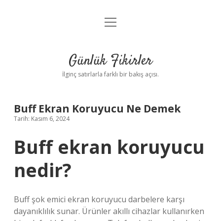
menüyü
Anasayfa
aç
Gizlilik Politikası
Günlük Fikirler
Yasal Uyarı
İlginç satırlarla farklı bir bakış açısı.
Hakkımızda
Buff Ekran Koruyucu Ne Demek
Tarih: Kasım 6, 2024
Buff ekran koruyucu
nedir?
Buff şok emici ekran koruyucu darbelere karşı
dayanıklılık sunar. Ürünler akıllı cihazlar kullanırken