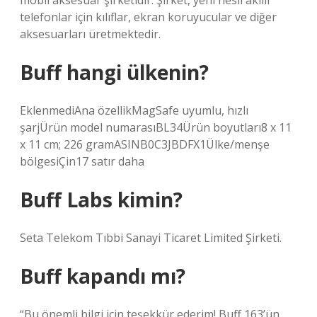
mobil aksesuar şirketidir. Şirket, yeni nesil akıllı
telefonlar için kılıflar, ekran koruyucular ve diğer
aksesuarları üretmektedir.
Buff hangi ülkenin?
EklenmediAna özellik‎MagSafe uyumlu, hızlı
şarjÜrün model numarası‎BL34Ürün boyutları‎8 x 11
x 11 cm; 226 gramASIN‎B0C3JBDFX1Ülke/menşe
bölgesi‎Çin17 satır daha
Buff Labs kimin?
Seta Telekom Tıbbi Sanayi Ticaret Limited Şirketi.
Buff kapandı mı?
“Bu önemli bilgi için teşekkür ederim! Buff 163’ün