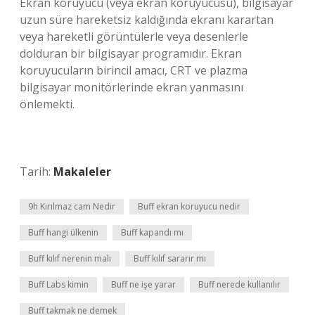
Ekran koruyucu (veya ekran koruyucusu), bilgisayar
uzun süre hareketsiz kaldığında ekranı karartan
veya hareketli görüntülerle veya desenlerle
dolduran bir bilgisayar programıdır. Ekran
koruyucuların birincil amacı, CRT ve plazma
bilgisayar monitörlerinde ekran yanmasını
önlemekti.
Tarih:
Makaleler
9h Kırılmaz cam Nedir
Buff ekran koruyucu nedir
Buff hangi ülkenin
Buff kapandı mı
Buff kılıf nerenin malı
Buff kılıf sararır mı
Buff Labs kimin
Buff ne işe yarar
Buff nerede kullanılır
Buff takmak ne demek