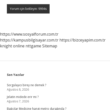
https://www.sosyalforum.com.tr
https://kampusbilgisayar.com.tr
https://bizceyapim.com.tr
knight online
nttgame
Sitemap
Sidebar
Son Yazılar
Sorgulayıcı birey ne demek ?
Ağustos 8, 2026
Jelatin midede erir mi ?
Ağustos 7, 2026
Bağcılar Medicine hangi metro durağında ?