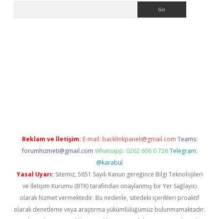
Arama
casino
Reklam ve İletişim:
E-mail:
backlinkpaneli@gmail.com
Teams:
forumhizmeti@gmail.com
Whatsapp: 0262 606 0 726
Telegram:
@karabul
Yasal Uyarı:
Sitemiz, 5651 Sayılı Kanun gereğince Bilgi Teknolojileri
ve İletişim Kurumu (BTK) tarafından onaylanmış bir Yer Sağlayıcı
olarak hizmet vermektedir. Bu nedenle, sitedeki içerikleri proaktif
olarak denetleme veya araştırma yükümlülüğümüz bulunmamaktadır.