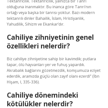
Tektanrıcılık. Tektanrıcılık, yalnızca bir Tanrı
olduğuna inanmaktır. Bu inanca göre Tanrı’nın
ortağı veya başka bir tanrısı yoktur. Bazı modern
tektanrılı dinler Bahailik, İslam, Hristiyanlık,
Yahudilik, Sihizm ve Ekankar’dır.
Cahiliye zihniyetinin genel
özellikleri nelerdir?
Biz cahiliye zihniyetine sahip bir kavimdik; putlara
tapar, ölü hayvanları yer ve fuhuş yapardık.
Akrabalık bağlarını gözetmezdik, komşumuza eziyet
ederdik, aramızda güçlü olan zayıf olanı ezerdi” (İbn
Hişam, I, 335-336).
Cahiliye dönemindeki
kötülükler nelerdir?