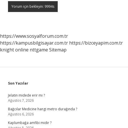
https://www.sosyalforum.com.tr
https://kampusbilgisayar.com.tr
https://bizceyapim.com.tr
knight online
nttgame
Sitemap
Sidebar
Son Yazılar
Jelatin midede erir mi ?
Ağustos 7, 2026
Bağcılar Medicine hangi metro durağında ?
Ağustos 6, 2026
Kaplumbağa amfibi midir ?
Ağustos 5, 2026