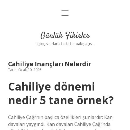
menüyü
Anasayfa
aç
Gizlilik Politikası
Günlük Fikirler
Yasal Uyarı
İlginç satırlarla farklı bir bakış açısı.
Hakkımızda
Cahiliye Inançları Nelerdir
Tarih: Ocak 30, 2025
Cahiliye dönemi
nedir 5 tane örnek?
Cahiliye Çağı’nın başlıca özellikleri şunlardır: Kan
davaları yaygındı. Kan davaları Cahiliye Çağı’nda