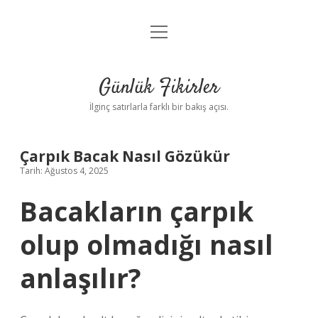
menüyü
Anasayfa
aç
Gizlilik Politikası
Günlük Fikirler
Yasal Uyarı
İlginç satırlarla farklı bir bakış açısı.
Hakkımızda
Çarpık Bacak Nasıl Gözükür
Tarih: Ağustos 4, 2025
Bacakların çarpık
olup olmadığı nasıl
anlaşılır?