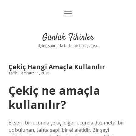
menüyü
Anasayfa
aç
Gizlilik Politikası
Günlük Fikirler
Yasal Uyarı
İlginç satırlarla farklı bir bakış açısı.
Hakkımızda
Çekiç Hangi Amaçla Kullanılır
Tarih: Temmuz 11, 2025
Çekiç ne amaçla
kullanılır?
Ekseri, bir ucunda çekiç, diğer ucunda düz metal bir
uç bulunan, tahta saplı bir el aletidir. Bir şeyi