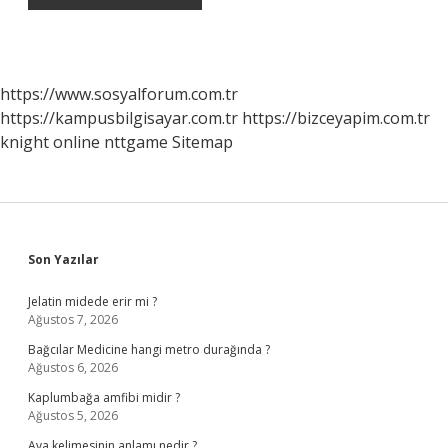
https://www.sosyalforum.com.tr
https://kampusbilgisayar.com.tr
https://bizceyapim.com.tr
knight online
nttgame
Sitemap
Sidebar
Son Yazılar
Jelatin midede erir mi ?
Ağustos 7, 2026
Bağcılar Medicine hangi metro durağında ?
Ağustos 6, 2026
Kaplumbağa amfibi midir ?
Ağustos 5, 2026
Ava kelimesinin anlamı nedir ?