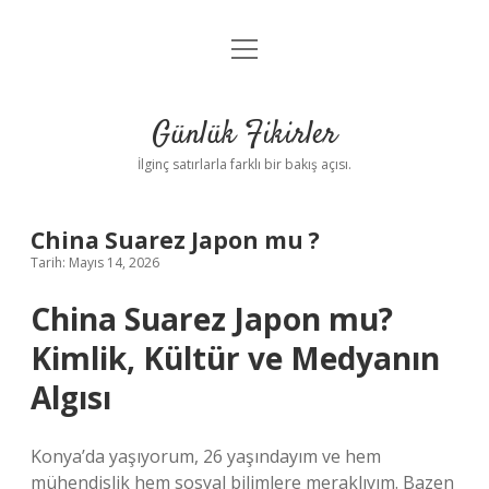
menüyü
Anasayfa
aç
Gizlilik Politikası
Günlük Fikirler
Yasal Uyarı
İlginç satırlarla farklı bir bakış açısı.
Hakkımızda
China Suarez Japon mu ?
Tarih: Mayıs 14, 2026
China Suarez Japon mu?
Kimlik, Kültür ve Medyanın
Algısı
Konya’da yaşıyorum, 26 yaşındayım ve hem
mühendislik hem sosyal bilimlere meraklıyım. Bazen