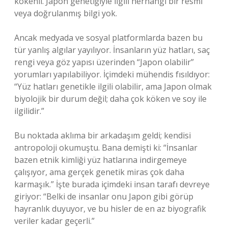
kökenli. Japon genetiğiyle ilgili herhangi bir resmî
veya doğrulanmış bilgi yok.
Ancak medyada ve sosyal platformlarda bazen bu
tür yanlış algılar yayılıyor. İnsanların yüz hatları, saç
rengi veya göz yapısı üzerinden “Japon olabilir”
yorumları yapılabiliyor. İçimdeki mühendis fısıldıyor:
“Yüz hatları genetikle ilgili olabilir, ama Japon olmak
biyolojik bir durum değil; daha çok köken ve soy ile
ilgilidir.”
Bu noktada aklıma bir arkadaşım geldi; kendisi
antropoloji okumuştu. Bana demişti ki: “İnsanlar
bazen etnik kimliği yüz hatlarına indirgemeye
çalışıyor, ama gerçek genetik miras çok daha
karmaşık.” İşte burada içimdeki insan tarafı devreye
giriyor: “Belki de insanlar onu Japon gibi görüp
hayranlık duyuyor, ve bu hisler de en az biyografik
veriler kadar geçerli.”