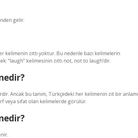
ünden gelir.
er kelimenin zıttı yoktur. Bu nedenle bazı kelimelerin
k: “laugh” kelimesinin zıttı not, not to laugh’dir.
 nedir?
erdir. Ancak bu tanım, Türkçedeki her kelimenin zıt bir anlam
rf veya sıfat olan kelimelerde görülür.
 nedir?
nir.