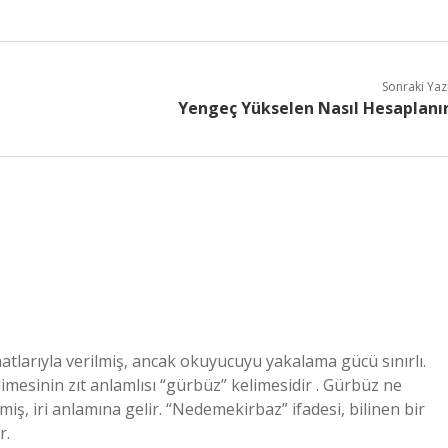
Sonraki Yaz
Yengeç Yükselen Nasıl Hesaplanı
atlarıyla verilmiş, ancak okuyucuyu yakalama gücü sınırlı.
elimesinin zıt anlamlısı “gürbüz” kelimesidir . Gürbüz ne
iş, iri anlamına gelir. “Nedemekirbaz” ifadesi, bilinen bir
r.