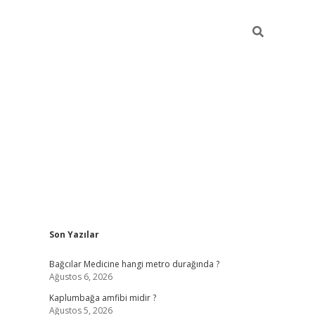
Sidebar
Son Yazılar
vd.casino
Bağcılar Medicine hangi metro durağında ?
Ağustos 6, 2026
Kaplumbağa amfibi midir ?
Ağustos 5, 2026