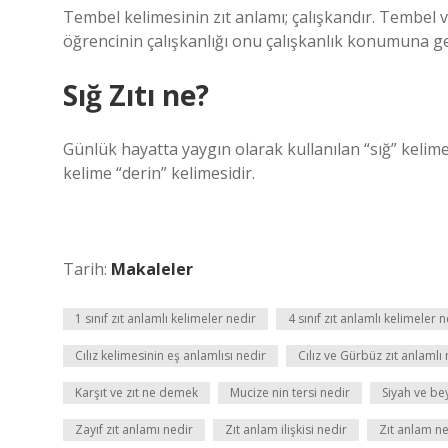
Tembel kelimesinin zıt anlamı; çalışkandır. Tembel v
öğrencinin çalışkanlığı onu çalışkanlık konumuna ge
Sığ Zıtı ne?
Günlük hayatta yaygın olarak kullanılan “sığ” kelimes
kelime “derin” kelimesidir.
Tarih:
Makaleler
1 sınıf zıt anlamlı kelimeler nedir
4 sınıf zıt anlamlı kelimeler 
Cılız kelimesinin eş anlamlısı nedir
Cılız ve Gürbüz zıt anlamlı
Karşıt ve zıt ne demek
Mucize nin tersi nedir
Siyah ve bey
Zayıf zıt anlamı nedir
Zıt anlam ilişkisi nedir
Zıt anlam ne