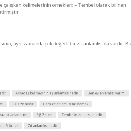
e çalışkan kelimelerinin örnekleri: – Tembel olarak bilinen
tirmiştir.
inin, aynı zamanda çok değerli bir zıt anlamlısı da vardır. B
nedir
Arkadaş kelimesinin eş anlamlısı nedir
Ben eş anlamlısı var mı
 mı
Cılız zıt nedir
Ham zıt anlamlısı ne demek
az zıt anlamlı mı
Sığ Zıtı ne
Tembelin zıt karşıtı nedir
dir 5 örnek
Zıt anlamlısı nedir