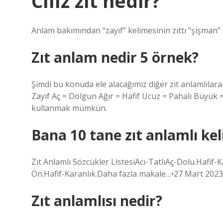
Cılız zıt nedir?
Anlam bakımından “zayıf” kelimesinin zıttı “şişman” 
Zıt anlam nedir 5 örnek?
Şimdi bu konuda ele alacağımız diğer zıt anlamlılara
Zayıf Aç = Dolgun Ağır = Hafif Ucuz = Pahalı Büyük 
kullanmak mümkün.
Bana 10 tane zıt anlamlı ke
Zıt Anlamlı Sözcükler ListesiAcı-TatlıAç-Dolu.Hafif
Ön.Hafif-Karanlık.Daha fazla makale…•27 Mart 2023
Zıt anlamlısı nedir?