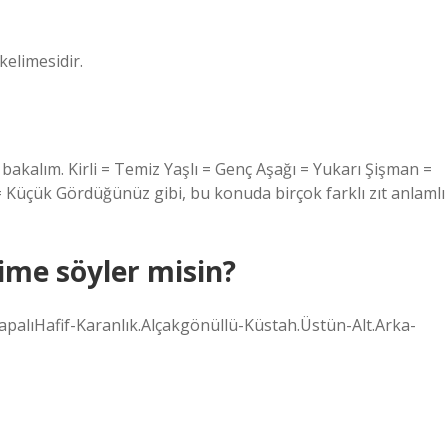
kelimesidir.
 bakalım. Kirli = Temiz Yaşlı = Genç Aşağı = Yukarı Şişman =
= Küçük Gördüğünüz gibi, bu konuda birçok farklı zıt anlamlı
lime söyler misin?
-KapalıHafif-Karanlık.Alçakgönüllü-Küstah.Üstün-Alt.Arka-