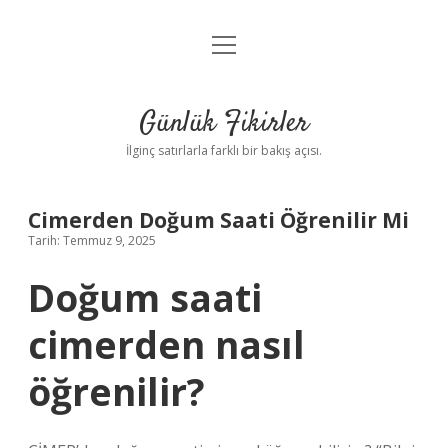
menüyü
Anasayfa
aç
Gizlilik Politikası
Günlük Fikirler
Yasal Uyarı
İlginç satırlarla farklı bir bakış açısı.
Hakkımızda
Cimerden Doğum Saati Öğrenilir Mi
Tarih: Temmuz 9, 2025
Doğum saati
cimerden nasıl
öğrenilir?