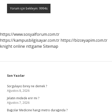
https://www.sosyalforum.com.tr
https://kampusbilgisayar.com.tr
https://bizceyapim.com.tr
knight online
nttgame
Sitemap
Sidebar
Son Yazılar
Sorgulayıcı birey ne demek ?
Ağustos 8, 2026
Jelatin midede erir mi ?
Ağustos 7, 2026
Bağcılar Medicine hangi metro durağında ?