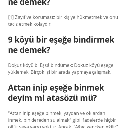
ne demek?
[1] Zayıf ve korumasız bir kişiye hükmetmek ve onu
taciz etmek kolaydır.
9 köyü bir eşeğe bindirmek
ne demek?
Doḳuz kóyü bi Eşşá bindümek: Dokuz köyü eşeğe
yüklemek: Birçok işi bir arada yapmaya çalışmak.
Attan inip eşeğe binmek
deyim mi atasözü mü?
“Attan inip eşeğe binmek, yaydan ve oklardan
inmek, bin dereden su almak” gibi ifadelerde hiçbir
öğüt veya yargı yoktur. Ancak, “Ağaç gençken eğilir”