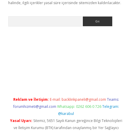
halinde, ilgili içerikler yasal süre içerisinde sitemizden kaldırılacaktır.
Arama
d.casino
Reklam ve İletişim:
E-mail:
backlinkpaneli@gmail.com
Teams:
forumhizmeti@gmail.com
Whatsapp: 0262 606 0 726
Telegram:
@karabul
Yasal Uyarı:
Sitemiz, 5651 Sayılı Kanun gereğince Bilgi Teknolojileri
ve İletişim Kurumu (BTK) tarafından onaylanmış bir Yer Sağlayıcı