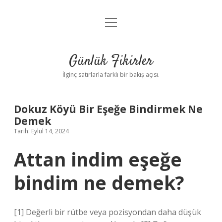
menüyü
Anasayfa
aç
Gizlilik Politikası
Günlük Fikirler
Yasal Uyarı
İlginç satırlarla farklı bir bakış açısı.
Hakkımızda
Dokuz Köyü Bir Eşeğe Bindirmek Ne
Demek
Tarih: Eylül 14, 2024
Attan indim eşeğe
bindim ne demek?
[1] Değerli bir rütbe veya pozisyondan daha düşük