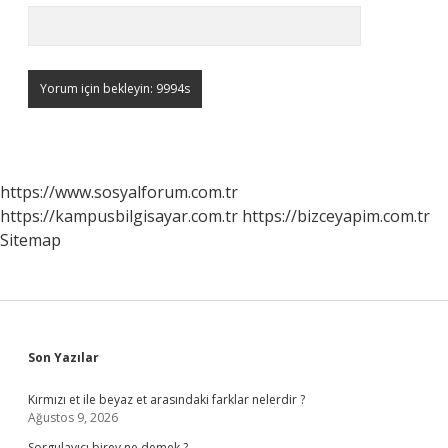
https://www.sosyalforum.com.tr
https://kampusbilgisayar.com.tr
https://bizceyapim.com.tr
Sitemap
Sidebar
Son Yazılar
Kırmızı et ile beyaz et arasındaki farklar nelerdir ?
Ağustos 9, 2026
Sorgulayıcı birey ne demek ?