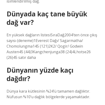
isimlendirilmiş dağ.
Dünyada kaç tane büyük
dağ var?
En yüksek dağların listesiSıraDağ2004’ten önce çıkış
sayısı (deneme)1Everest Dağı/ Sagarmatha/
Chomolungma145 (121)2K2/ Qogir/ Godwin
Austen45 (44)3Kangchenjunga38 (24)4Lhotse26
(26)45 satır daha
Dünyanın yüzde kaçı
dağdır?
Dünya kara kütlesinin %24’ü tamamen dağlıktır.
Nüfusun %10’u dağlık bölgelerde yaşamaktadır.