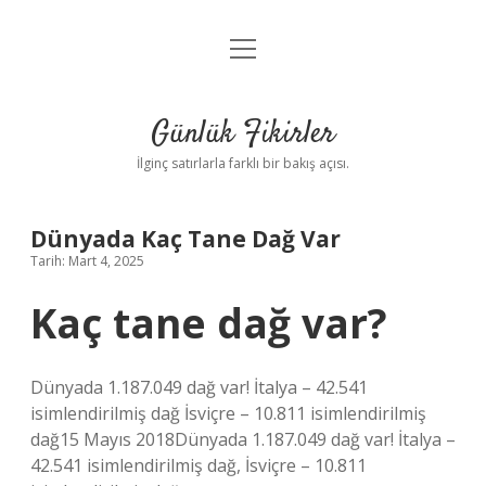
menüyü
Anasayfa
aç
Gizlilik Politikası
Günlük Fikirler
Yasal Uyarı
İlginç satırlarla farklı bir bakış açısı.
Hakkımızda
Dünyada Kaç Tane Dağ Var
Tarih: Mart 4, 2025
Kaç tane dağ var?
Dünyada 1.187.049 dağ var! İtalya – 42.541
isimlendirilmiş dağ İsviçre – 10.811 isimlendirilmiş
dağ15 Mayıs 2018Dünyada 1.187.049 dağ var! İtalya –
42.541 isimlendirilmiş dağ, İsviçre – 10.811