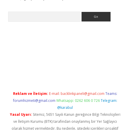
Arama
.casino
Reklam ve İletişim:
E-mail:
backlinkpaneli@gmail.com
Teams:
forumhizmeti@gmail.com
Whatsapp: 0262 606 0 726
Telegram:
@karabul
Yasal Uyarı:
Sitemiz, 5651 Sayılı Kanun gereğince Bilgi Teknolojileri
ve İletişim Kurumu (BTK) tarafından onaylanmış bir Yer Sağlayıcı
olarak hizmet vermektedir. Bu nedenle, sitedeki içerikleri proaktif