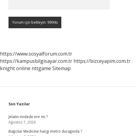
https://www.sosyalforum.com.tr
https://kampusbilgisayar.com.tr
https://bizceyapim.com.tr
knight online
nttgame
Sitemap
Sidebar
Son Yazılar
Jelatin midede erir mi ?
Ağustos 7, 2026
Bağcılar Medicine hangi metro durağında ?