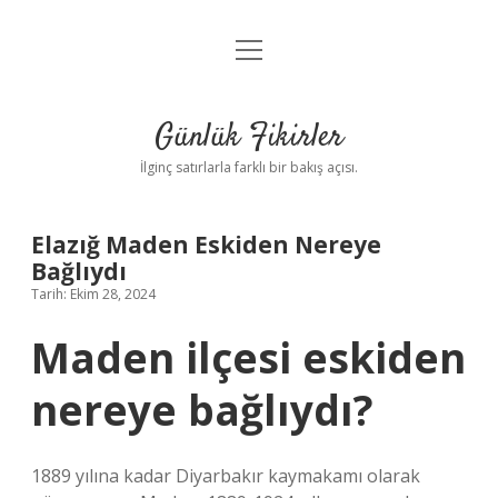
menüyü
Anasayfa
aç
Gizlilik Politikası
Günlük Fikirler
Yasal Uyarı
İlginç satırlarla farklı bir bakış açısı.
Hakkımızda
Elazığ Maden Eskiden Nereye
Bağlıydı
Tarih: Ekim 28, 2024
Maden ilçesi eskiden
nereye bağlıydı?
1889 yılına kadar Diyarbakır kaymakamı olarak