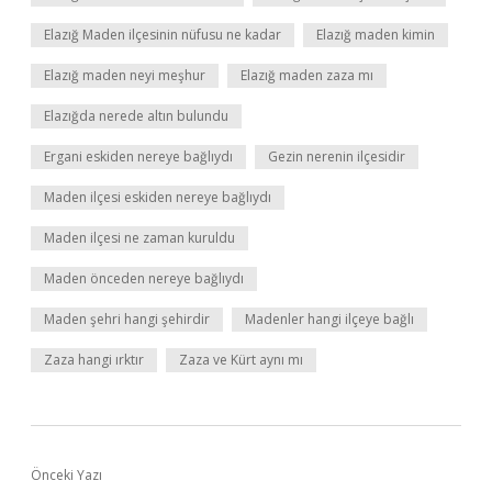
Elazığ Maden ilçesinin nüfusu ne kadar
Elazığ maden kimin
Elazığ maden neyi meşhur
Elazığ maden zaza mı
Elazığda nerede altın bulundu
Ergani eskiden nereye bağlıydı
Gezin nerenin ilçesidir
Maden ilçesi eskiden nereye bağlıydı
Maden ilçesi ne zaman kuruldu
Maden önceden nereye bağlıydı
Maden şehri hangi şehirdir
Madenler hangi ilçeye bağlı
Zaza hangi ırktır
Zaza ve Kürt aynı mı
Önceki Yazı