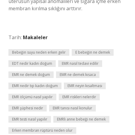
uterusun yapısal anomalileri ve sigara içme erken
membran kırılma sıklığını arttırır.
Tarih:
Makaleler
Bebeğin suyu neden erken gelir
E bebeğin ne demek
EDT nedir kadın doğum
EMR nasıl tedavi edilir
EMR ne demek doğum
EMR ne demek kısaca
EMR nedir tıp kadın doğum
EMR neyin kısaltması
EMR ölçümü nasıl yapılır
EMR riskleri nelerdir
EMR şüphesi nedir
EMR tanısı nasıl konulur
EMR testi nasıl yapılır
EMRli anne bebeği ne demek
Erken membran rüptürü neden olur