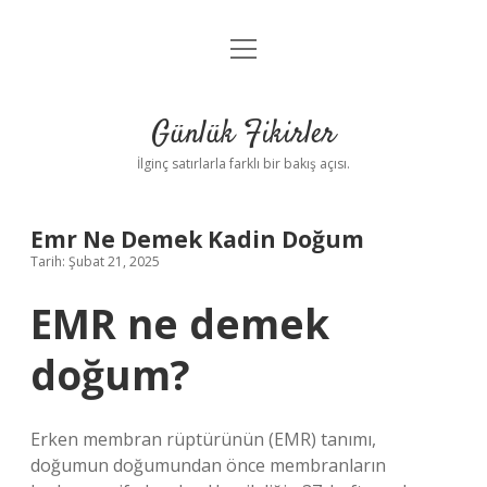
menüyü
Anasayfa
aç
Gizlilik Politikası
Günlük Fikirler
Yasal Uyarı
İlginç satırlarla farklı bir bakış açısı.
Hakkımızda
Emr Ne Demek Kadin Doğum
Tarih: Şubat 21, 2025
EMR ne demek
doğum?
Erken membran rüptürünün (EMR) tanımı,
doğumun doğumundan önce membranların