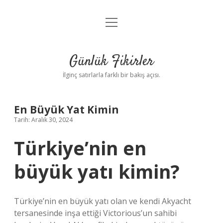
menüyü
Anasayfa
aç
Gizlilik Politikası
Günlük Fikirler
Yasal Uyarı
İlginç satırlarla farklı bir bakış açısı.
Hakkımızda
En Büyük Yat Kimin
Tarih: Aralık 30, 2024
Türkiye’nin en
büyük yatı kimin?
Türkiye’nin en büyük yatı olan ve kendi Akyacht
tersanesinde inşa ettiği Victorious’un sahibi