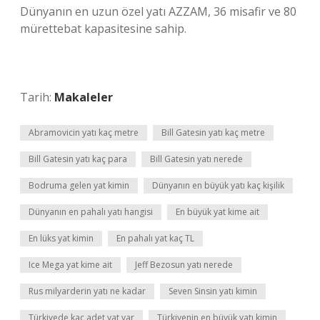
Dünyanın en uzun özel yatı AZZAM, 36 misafir ve 80
mürettebat kapasitesine sahip.
Tarih:
Makaleler
Abramovicin yatı kaç metre
Bill Gatesin yatı kaç metre
Bill Gatesin yatı kaç para
Bill Gatesin yatı nerede
Bodruma gelen yat kimin
Dünyanın en büyük yatı kaç kişilik
Dünyanın en pahalı yatı hangisi
En büyük yat kime ait
En lüks yat kimin
En pahalı yat kaç TL
Ice Mega yat kime ait
Jeff Bezosun yatı nerede
Rus milyarderin yatı ne kadar
Seven Sinsin yatı kimin
Türkiyede kaç adet yat var
Türkiyenin en büyük yatı kimin