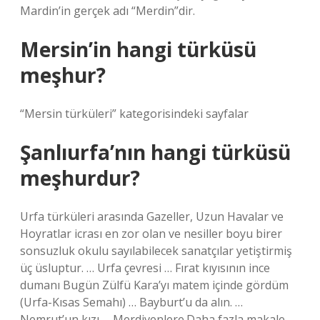
Mardin’in gerçek adı “Merdin”dir.
Mersin’in hangi türküsü
meşhur?
“Mersin türküleri” kategorisindeki sayfalar
Şanlıurfa’nın hangi türküsü
meşhurdur?
Urfa türküleri arasında Gazeller, Uzun Havalar ve
Hoyratlar icrası en zor olan ve nesiller boyu birer
sonsuzluk okulu sayılabilecek sanatçılar yetiştirmiş
üç üsluptur. … Urfa çevresi … Fırat kıyısının ince
dumanı Bugün Zülfü Kara’yı matem içinde gördüm
(Urfa-Kısas Semahı) … Bayburt’u da alın. …
Nemrut’un kızı … Merdivenlere.Daha fazla makale…