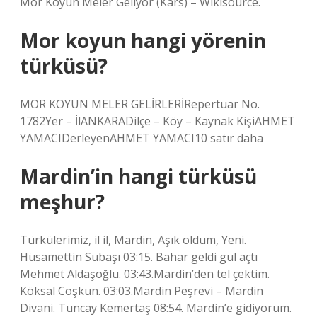
Mor Koyun Meler Geliyor (Kars) – Wikisource.
Mor koyun hangi yörenin
türküsü?
MOR KOYUN MELER GELİRLERİRepertuar No.
1782Yer – İlANKARADilçe – Köy – Kaynak KişiAHMET
YAMACIDerleyenAHMET YAMACI10 satır daha
Mardin’in hangi türküsü
meşhur?
Türkülerimiz, il il, Mardin, Aşık oldum, Yeni.
Hüsamettin Subaşı 03:15. Bahar geldi gül açtı
Mehmet Aldaşoğlu. 03:43.Mardin’den tel çektim.
Köksal Coşkun. 03:03.Mardin Peşrevi – Mardin
Divani. Tuncay Kemertaş 08:54. Mardin’e gidiyorum.