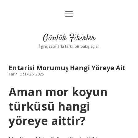
menüyü
Anasayfa
aç
Gizlilik Politikası
Günlük Fikirler
Yasal Uyarı
İlginç satırlarla farklı bir bakış açısı.
Hakkımızda
Entarisi Morumuş Hangi Yöreye Ait
Tarih: Ocak 26, 2025
Aman mor koyun
türküsü hangi
yöreye aittir?