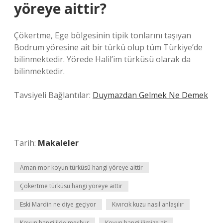
yöreye aittir?
Çökertme, Ege bölgesinin tipik tonlarını taşıyan
Bodrum yöresine ait bir türkü olup tüm Türkiye’de
bilinmektedir. Yörede Halil’im türküsü olarak da
bilinmektedir.
Tavsiyeli Bağlantılar:
Duymazdan Gelmek Ne Demek
Tarih:
Makaleler
Aman mor koyun türküsü hangi yöreye aittir
Çökertme türküsü hangi yöreye aittir
Eski Mardin ne diye geçiyor
Kıvırcık kuzu nasıl anlaşılır
Koyun hangi ilde meşhur
Koyun hangi ilimize ait