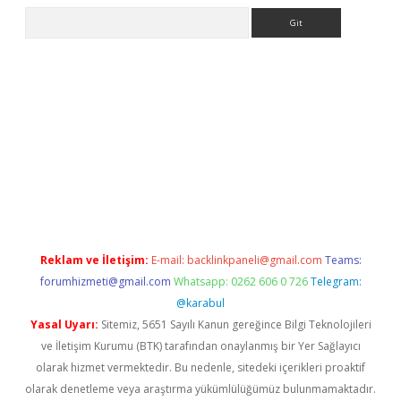
Arama
.casino
Reklam ve İletişim:
E-mail:
backlinkpaneli@gmail.com
Teams:
forumhizmeti@gmail.com
Whatsapp: 0262 606 0 726
Telegram:
@karabul
Yasal Uyarı:
Sitemiz, 5651 Sayılı Kanun gereğince Bilgi Teknolojileri
ve İletişim Kurumu (BTK) tarafından onaylanmış bir Yer Sağlayıcı
olarak hizmet vermektedir. Bu nedenle, sitedeki içerikleri proaktif
olarak denetleme veya araştırma yükümlülüğümüz bulunmamaktadır.