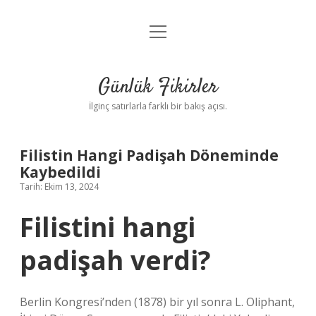
menüyü
Anasayfa
aç
Gizlilik Politikası
Günlük Fikirler
Yasal Uyarı
İlginç satırlarla farklı bir bakış açısı.
Hakkımızda
Filistin Hangi Padişah Döneminde
Kaybedildi
Tarih: Ekim 13, 2024
Filistini hangi
padişah verdi?
Berlin Kongresi’nden (1878) bir yıl sonra L. Oliphant,