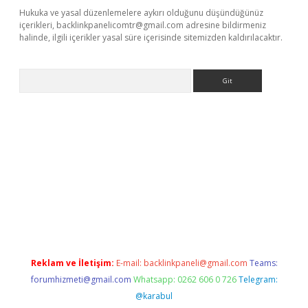
Hukuka ve yasal düzenlemelere aykırı olduğunu düşündüğünüz
içerikleri,
backlinkpanelicomtr@gmail.com
adresine bildirmeniz
halinde, ilgili içerikler yasal süre içerisinde sitemizden kaldırılacaktır.
Arama
casino
Reklam ve İletişim:
E-mail:
backlinkpaneli@gmail.com
Teams:
forumhizmeti@gmail.com
Whatsapp: 0262 606 0 726
Telegram:
@karabul