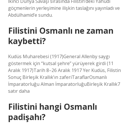
İkinci Dünya Savaşı sırasında Filistin’deki Yahudi
göçmenlerin yerleşimine ilişkin taslağını yayınladı ve
Abdülhamid’e sundu.
Filistini Osmanlı ne zaman
kaybetti?
Kudüs Muharebesi (1917)General Allenby saygı
göstermek için “kutsal şehre” yürüyerek girdi (11
Aralık 1917)Tarih 8–26 Aralık 1917 Yer Kudüs, Filistin
Sonuç Birleşik Krallık’ın zaferiTaraflarOsmanlı
İmparatorluğu Alman İmparatorluğuBirleşik Krallık7
satır daha
Filistini hangi Osmanlı
padişahı?