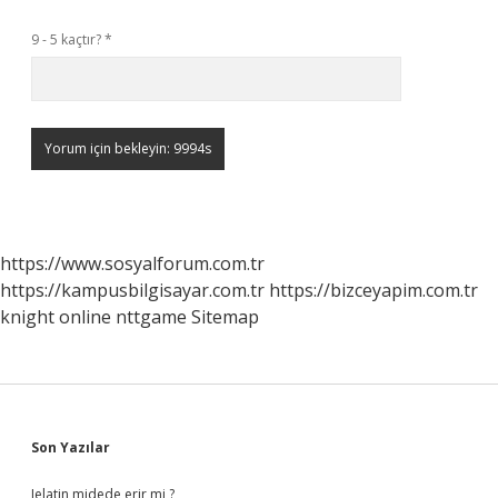
9 - 5 kaçtır?
*
https://www.sosyalforum.com.tr
https://kampusbilgisayar.com.tr
https://bizceyapim.com.tr
knight online
nttgame
Sitemap
Sidebar
Son Yazılar
Jelatin midede erir mi ?