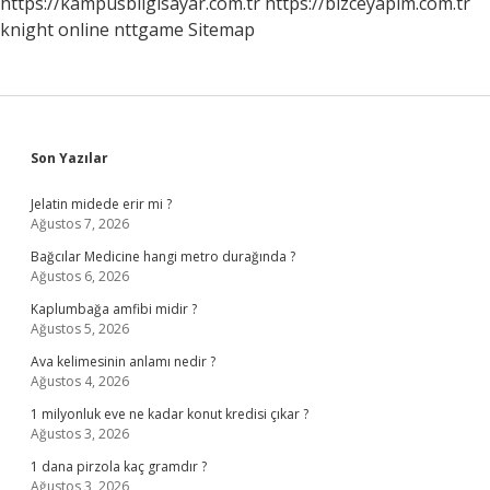
https://kampusbilgisayar.com.tr
https://bizceyapim.com.tr
knight online
nttgame
Sitemap
Sidebar
Son Yazılar
Jelatin midede erir mi ?
Ağustos 7, 2026
Bağcılar Medicine hangi metro durağında ?
Ağustos 6, 2026
Kaplumbağa amfibi midir ?
Ağustos 5, 2026
Ava kelimesinin anlamı nedir ?
Ağustos 4, 2026
1 milyonluk eve ne kadar konut kredisi çıkar ?
Ağustos 3, 2026
1 dana pirzola kaç gramdır ?
Ağustos 3, 2026