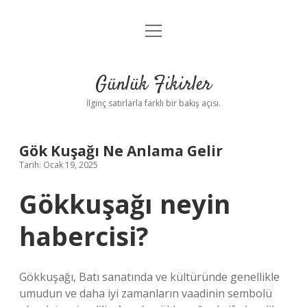
menüyü
Anasayfa
aç
Gizlilik Politikası
Günlük Fikirler
Yasal Uyarı
İlginç satırlarla farklı bir bakış açısı.
Hakkımızda
Gök Kuşağı Ne Anlama Gelir
Tarih: Ocak 19, 2025
Gökkuşağı neyin
habercisi?
Gökkuşağı, Batı sanatında ve kültüründe genellikle
umudun ve daha iyi zamanların vaadinin sembolü