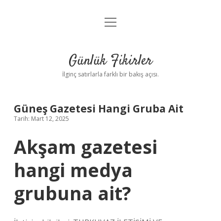
menüyü
Anasayfa
aç
Gizlilik Politikası
Günlük Fikirler
Yasal Uyarı
İlginç satırlarla farklı bir bakış açısı.
Hakkımızda
Güneş Gazetesi Hangi Gruba Ait
Tarih: Mart 12, 2025
Akşam gazetesi
hangi medya
grubuna ait?