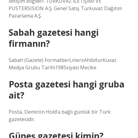
İletişim bilgileri. TURKUVAZ İLETİŞİMİ VE
PUSTERSISION A.Ş. Genel Satış Türkuvaz Dağıtım
Pazarlama A.Ş.
Sabah gazetesi hangi
firmanın?
Sabah (Gazete) FormatberLinersAhibiturKuvaz
Medya Grubu Tarihi1985siyasi Mecike
Posta gazetesi hangi gruba
ait?
Posta, Demirön Hold’a bağlı günlük bir Türk
gazetesidir.
Güneş gazetesi kimin?