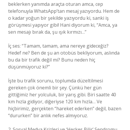
beklerken yanımda araçta oturan amca, cep
telefonuyla WhatsApp’tan mesaj yazıyordu. Hem de
o kadar yoğun bir şekilde yazıyordu ki, sanki iş
görüşmesi yapıyor gibi! Hani diyorum ki, “Amca, ya
sen mesajı bırak da, şu ışık kırmızı…”
İç ses: “Tamam, tamam, ama nereye gideceğiz?
Hedef ne? Ben de şu an otobüs bekliyorum, aslında
bu da bir trafik değil mi? Bunu neden hiç
düşünmüyoruz ki?”
İşte bu trafik sorunu, toplumda düzeltilmesi
gereken çok önemli bir şey. Çünkü her gün
gittiğimiz her yolculuk, bir yarış gibi. Biri saatte 40
km hızla gidiyor, diğeriyse 120 km hızla… Ve
hiçbirimiz, gerçekten “hareket ederken” değil, bazen
“dururken” bir anlık nefes almıyoruz.
2. Sosyal Medya Krizleri ve ‘Herkes Bilir’ Sendromu