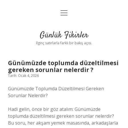
menüyü
Anasayfa
aç
Gizlilik Politikası
Günlük Fikirler
Yasal Uyarı
İlginç satırlarla farklı bir bakış açısı.
Hakkımızda
Günümüzde toplumda düzeltilmesi
gereken sorunlar nelerdir ?
Tarih: Ocak 4, 2026
Günümüzde Toplumda Düzeltilmesi Gereken
Sorunlar Nelerdir?
Hadi gelin, önce bir göz atalım: Günümüzde
toplumda düzeltilmesi gereken sorunlar nelerdir?
Bu soru, her akşam yemek masasında, arkadaşlarla