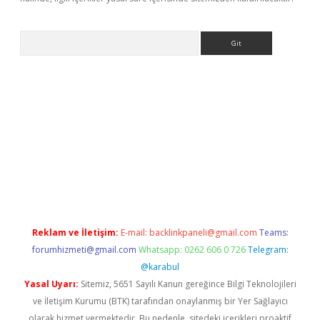
Arama
ino
Reklam ve İletişim:
E-mail:
backlinkpaneli@gmail.com
Teams:
forumhizmeti@gmail.com
Whatsapp: 0262 606 0 726
Telegram:
@karabul
Yasal Uyarı:
Sitemiz, 5651 Sayılı Kanun gereğince Bilgi Teknolojileri
ve İletişim Kurumu (BTK) tarafından onaylanmış bir Yer Sağlayıcı
olarak hizmet vermektedir. Bu nedenle, sitedeki içerikleri proaktif