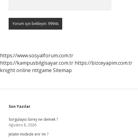
https://www.sosyalforum.com.tr
https://kampusbilgisayar.com.tr
https://bizceyapim.com.tr
knight online
nttgame
Sitemap
Sidebar
Son Yazılar
Sorgulayıcı birey ne demek ?
Ağustos 8, 2026
Jelatin midede erir mi ?