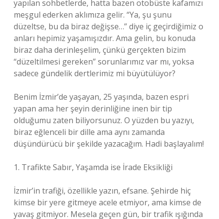
yapılan sohbetlerde, hatta bazen otobüste kafamızı
meşgul ederken aklımıza gelir. “Ya, şu şunu
düzeltse, bu da biraz değişse…” diye iç geçirdiğimiz o
anları hepimiz yaşamışızdır. Ama gelin, bu konuda
biraz daha derinleşelim, çünkü gerçekten bizim
“düzeltilmesi gereken” sorunlarımız var mı, yoksa
sadece gündelik dertlerimiz mi büyütülüyor?
Benim İzmir’de yaşayan, 25 yaşında, bazen espri
yapan ama her şeyin derinliğine inen bir tip
olduğumu zaten biliyorsunuz. O yüzden bu yazıyı,
biraz eğlenceli bir dille ama aynı zamanda
düşündürücü bir şekilde yazacağım. Hadi başlayalım!
1. Trafikte Sabır, Yaşamda ise İrade Eksikliği
İzmir’in trafiği, özellikle yazın, efsane. Şehirde hiç
kimse bir yere gitmeye acele etmiyor, ama kimse de
yavaş gitmiyor. Mesela geçen gün, bir trafik ışığında