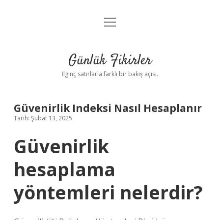
menüyü
Anasayfa
aç
Gizlilik Politikası
Günlük Fikirler
Yasal Uyarı
İlginç satırlarla farklı bir bakış açısı.
Hakkımızda
Güvenirlik Indeksi Nasıl Hesaplanır
Tarih: Şubat 13, 2025
Güvenirlik
hesaplama
yöntemleri nelerdir?