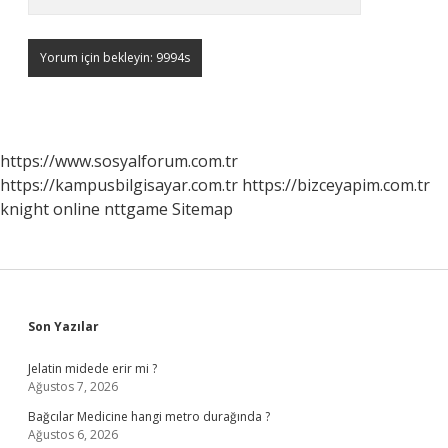
https://www.sosyalforum.com.tr
https://kampusbilgisayar.com.tr
https://bizceyapim.com.tr
knight online
nttgame
Sitemap
Sidebar
Son Yazılar
Jelatin midede erir mi ?
Ağustos 7, 2026
Bağcılar Medicine hangi metro durağında ?
Ağustos 6, 2026