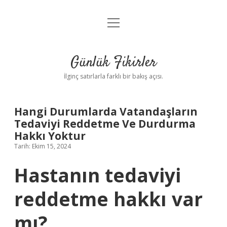
menüyü
Anasayfa
aç
Gizlilik Politikası
Günlük Fikirler
Yasal Uyarı
İlginç satırlarla farklı bir bakış açısı.
Hakkımızda
Hangi Durumlarda Vatandaşların
Tedaviyi Reddetme Ve Durdurma
Hakkı Yoktur
Tarih: Ekim 15, 2024
Hastanın tedaviyi
reddetme hakkı var
mı?