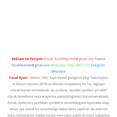
asino
Reklam ve İletişim:
E-mail:
backlinkpaneli@gmail.com
Teams:
forumhizmeti@gmail.com
Whatsapp: 0262 606 0 726
Telegram:
@karabul
Yasal Uyarı:
Sitemiz, 5651 Sayılı Kanun gereğince Bilgi Teknolojileri
ve İletişim Kurumu (BTK) tarafından onaylanmış bir Yer Sağlayıcı
olarak hizmet vermektedir. Bu nedenle, sitedeki içerikleri proaktif
olarak denetleme veya araştırma yükümlülüğümüz bulunmamaktadır.
Ancak, üyelerimiz yazdıkları içeriklerin sorumluluğunu taşımakta olup,
siteye üye olarak bu sorumluluğu kabul etmiş sayılırlar. Bu internet
sitesi, herhangi bir marka, kurum veya şahıs şirketi ile hiçbir bağlantısı