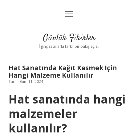
menüyü
Anasayfa
aç
Gizlilik Politikası
Günlük Fikirler
Yasal Uyarı
İlginç satırlarla farklı bir bakış açısı.
Hakkımızda
Hat Sanatında Kağıt Kesmek Için
Hangi Malzeme Kullanılır
Tarih: Ekim 11, 2024
Hat sanatında hangi
malzemeler
kullanılır?