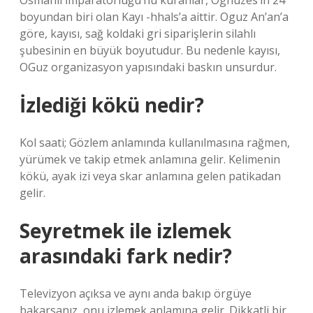
Osmanlı İmparatorluğu’nu kuranlar, Oghuzes’in 24
boyundan biri olan Kayı -hhals’a aittir. Oguz An’an’a
göre, kayısı, sağ koldaki gri siparişlerin silahlı
şubesinin en büyük boyutudur. Bu nedenle kayısı,
OGuz organizasyon yapısındaki baskın unsurdur.
İzlediği kökü nedir?
Kol saati; Gözlem anlamında kullanılmasına rağmen,
yürümek ve takip etmek anlamına gelir. Kelimenin
kökü, ayak izi veya skar anlamına gelen patikadan
gelir.
Seyretmek ile izlemek
arasındaki fark nedir?
Televizyon açıksa ve aynı anda bakıp örgüye
bakarsanız, onu izlemek anlamına gelir. Dikkatli bir