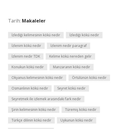
Tarih:
Makaleler
İzlediği kelimesinin kökü nedir
İzlediği kökü nedir
İzlenim kökü nedir
İzlenim nedir paragraf
İzlenim nedir TDK
Kelime kökü nereden gelir
Konukun kökü nedir
Manzaranın kökü nedir
Okyanus kelimesinin kökü nedir
Örtülünün kökü nedir
Osmanlının kökü nedir
Seyret kökü nedir
Seyretmek ile izlemek arasındaki fark nedir
Şirin kelimesinin kökü nedir
Türemiş kökü nedir
Türkçe dilinin kökü nedir
Uykunun kökü nedir