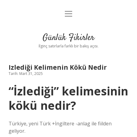
menüyü
Anasayfa
aç
Gizlilik Politikası
Günlük Fikirler
Yasal Uyarı
İlginç satırlarla farklı bir bakış açısı.
Hakkımızda
Izlediği Kelimenin Kökü Nedir
Tarih: Mart 31, 2025
“İzlediği” kelimesinin
kökü nedir?
Türkiye, yeni Türk +İngiltere -anlag ile fiilden
geliyor.