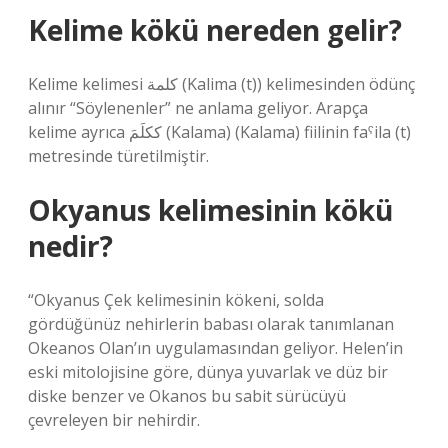
Kelime kökü nereden gelir?
Kelime kelimesi كلمة (Kalima (t)) kelimesinden ödünç
alınır “Söylenenler” ne anlama geliyor. Arapça
kelime ayrıca ككلَمَ (Kalama) (Kalama) fiilinin faˁila (t)
metresinde türetilmiştir.
Okyanus kelimesinin kökü
nedir?
“Okyanus Çek kelimesinin kökeni, solda
gördüğünüz nehirlerin babası olarak tanımlanan
Okeanos Olan’ın uygulamasından geliyor. Helen’in
eski mitolojisine göre, dünya yuvarlak ve düz bir
diske benzer ve Okanos bu sabit sürücüyü
çevreleyen bir nehirdir.