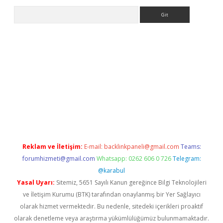
Arama
casino
Reklam ve İletişim:
E-mail:
backlinkpaneli@gmail.com
Teams:
forumhizmeti@gmail.com
Whatsapp: 0262 606 0 726
Telegram:
@karabul
Yasal Uyarı:
Sitemiz, 5651 Sayılı Kanun gereğince Bilgi Teknolojileri
ve İletişim Kurumu (BTK) tarafından onaylanmış bir Yer Sağlayıcı
olarak hizmet vermektedir. Bu nedenle, sitedeki içerikleri proaktif
olarak denetleme veya araştırma yükümlülüğümüz bulunmamaktadır.