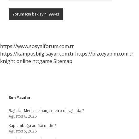
https://www.sosyalforum.com.tr
https://kampusbilgisayar.com.tr
https://bizceyapim.com.tr
knight online
nttgame
Sitemap
Sidebar
Son Yazılar
Bağcılar Medicine hangi metro durağında ?
Ağustos 6, 2026
Kaplumbağa amfibi midir ?
Ağustos 5, 2026