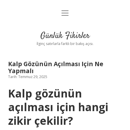
menüyü
Anasayfa
aç
Gizlilik Politikası
Günlük Fikirler
Yasal Uyarı
İlginç satırlarla farklı bir bakış açısı.
Hakkımızda
Kalp Gözünün Açılması Için Ne
Yapmalı
Tarih: Temmuz 29, 2025
Kalp gözünün
açılması için hangi
zikir çekilir?