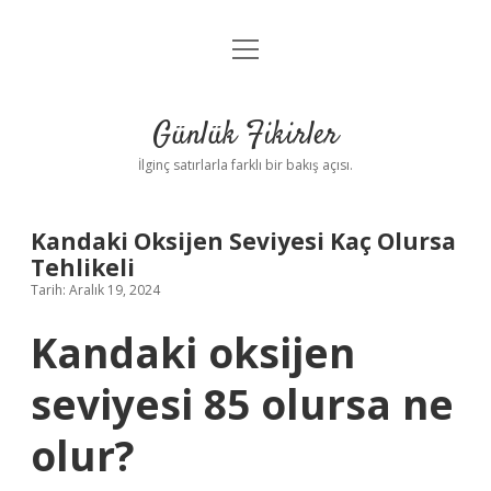
menüyü
Anasayfa
aç
Gizlilik Politikası
Günlük Fikirler
Yasal Uyarı
İlginç satırlarla farklı bir bakış açısı.
Hakkımızda
Kandaki Oksijen Seviyesi Kaç Olursa
Tehlikeli
Tarih: Aralık 19, 2024
Kandaki oksijen
seviyesi 85 olursa ne
olur?