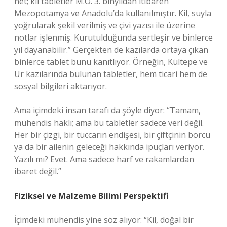
net; kil tabletler M.Ö. 3. binyıldan itibaren
Mezopotamya ve Anadolu’da kullanılmıştır. Kil, suyla
yoğrularak şekil verilmiş ve çivi yazısı ile üzerine
notlar işlenmiş. Kurutulduğunda sertleşir ve binlerce
yıl dayanabilir.” Gerçekten de kazılarda ortaya çıkan
binlerce tablet bunu kanıtlıyor. Örneğin, Kültepe ve
Ur kazılarında bulunan tabletler, hem ticari hem de
sosyal bilgileri aktarıyor.
Ama içimdeki insan tarafı da şöyle diyor: “Tamam,
mühendis haklı; ama bu tabletler sadece veri değil.
Her bir çizgi, bir tüccarın endişesi, bir çiftçinin borcu
ya da bir ailenin geleceği hakkında ipuçları veriyor.
Yazılı mı? Evet. Ama sadece harf ve rakamlardan
ibaret değil.”
Fiziksel ve Malzeme Bilimi Perspektifi
İçimdeki mühendis yine söz alıyor: “Kil, doğal bir