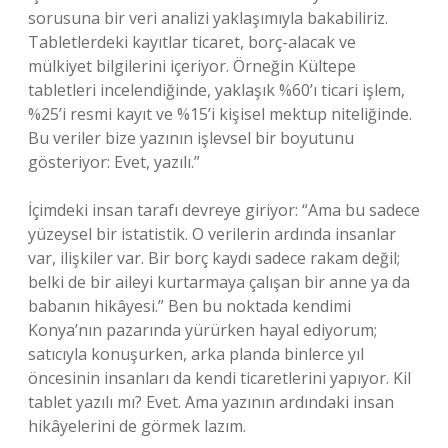
sorusuna bir veri analizi yaklaşımıyla bakabiliriz.
Tabletlerdeki kayıtlar ticaret, borç-alacak ve
mülkiyet bilgilerini içeriyor. Örneğin Kültepe
tabletleri incelendiğinde, yaklaşık %60’ı ticari işlem,
%25’i resmi kayıt ve %15’i kişisel mektup niteliğinde.
Bu veriler bize yazının işlevsel bir boyutunu
gösteriyor: Evet, yazılı.”
İçimdeki insan tarafı devreye giriyor: “Ama bu sadece
yüzeysel bir istatistik. O verilerin ardında insanlar
var, ilişkiler var. Bir borç kaydı sadece rakam değil;
belki de bir aileyi kurtarmaya çalışan bir anne ya da
babanın hikâyesi.” Ben bu noktada kendimi
Konya’nın pazarında yürürken hayal ediyorum;
satıcıyla konuşurken, arka planda binlerce yıl
öncesinin insanları da kendi ticaretlerini yapıyor. Kil
tablet yazılı mı? Evet. Ama yazının ardındaki insan
hikâyelerini de görmek lazım.