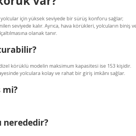
körük var?
olcular için yüksek seviyede bir sürüş konforu sağlar;
ilen seviyede kalır. Ayrıca, hava körükleri, yolcuların biniş v
çaltılmasına olanak tanır.
urabilir?
dizel körüklü modelin maksimum kapasitesi ise 153 kişidir.
yesinde yolculara kolay ve rahat bir giriş imkânı sağlar.
ş mi?
 nerededir?