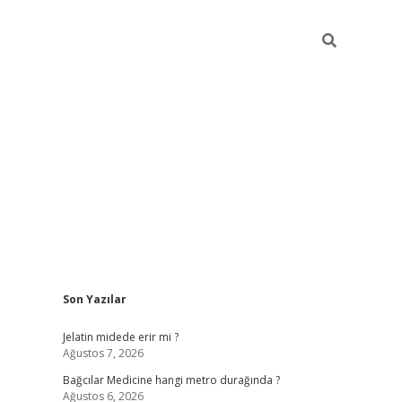
Sidebar
Son Yazılar
vd.casino
Jelatin midede erir mi ?
Ağustos 7, 2026
Bağcılar Medicine hangi metro durağında ?
Ağustos 6, 2026