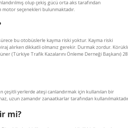
mlandırılmış olup çekiş gücü orta aks tarafından
n motor seçenekleri bulunmaktadır.
?
z sürece bu otobüslerle kayma riski yoktur. Kayma riski
 viraj alırken dikkatli olmanız gerekir. Durmak zordur. Körükl
ay Güner (Türkiye Trafik Kazalarını Önleme Derneği Başkanı) 28
 çeşitli yerlerde ateşi canlandırmak için kullanılan bir
cihaz, uzun zamandır zanaatkarlar tarafından kullanılmaktadır
ir mi?