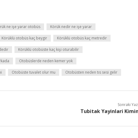
rük ne işe yarar otobüs
Körük nedir ne işe yarar
Körüklü otobüs kaç beygir
Körüklü otobüs kaç metredir
dedir
Körüklü otobüste kaç kişi oturabilir
rkada
Otobüslerde neden kemer yok
mi
Otobüste tuvalet olur mu
Otobüsten neden tıs sesi gelir
Sonraki Yaz
Tubitak Yayinlari Kimi