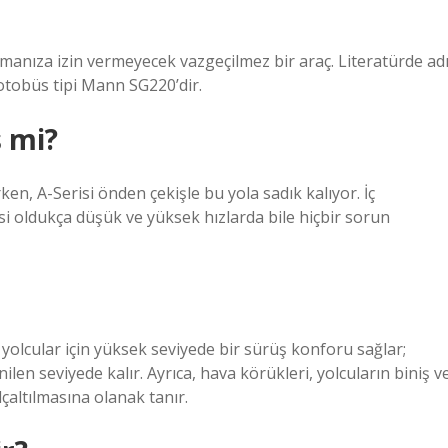
manıza izin vermeyecek vazgeçilmez bir araç. Literatürde ad
otobüs tipi Mann SG220’dir.
ş mi?
en, A-Serisi önden çekişle bu yola sadık kalıyor. İç
si oldukça düşük ve yüksek hızlarda bile hiçbir sorun
olcular için yüksek seviyede bir sürüş konforu sağlar;
ilen seviyede kalır. Ayrıca, hava körükleri, yolcuların biniş v
çaltılmasına olanak tanır.