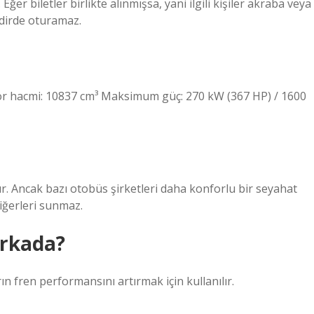
Eğer biletler birlikte alınmışsa, yani ilgili kişiler akraba veya
akdirde oturamaz.
otor hacmi: 10837 cm³ Maksimum güç: 270 kW (367 HP) / 1600
. Ancak bazı otobüs şirketleri daha konforlu bir seyahat
iğerleri sunmaz.
arkada?
ın fren performansını artırmak için kullanılır.