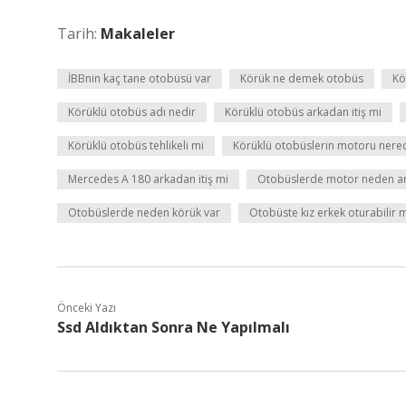
Tarih:
Makaleler
İBBnin kaç tane otobüsü var
Körük ne demek otobüs
Kö
Körüklü otobüs adı nedir
Körüklü otobüs arkadan itiş mi
Körüklü otobüs tehlikeli mi
Körüklü otobüslerin motoru nere
Mercedes A 180 arkadan itiş mi
Otobüslerde motor neden a
Otobüslerde neden körük var
Otobüste kız erkek oturabilir 
Önceki Yazı
Ssd Aldıktan Sonra Ne Yapılmalı