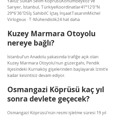
Yavuz Sultan Selim KöprüsüKonumBeykoz ve
Sarıyer, İstanbul, TürkiyeKoordinatlar41°12′0″N
29°6′36″DSİş SahibiIC İçtaş İnşaatTasarımMichel
Virlogeux · T-Mühendislik24 hat daha
Kuzey Marmara Otoyolu
nereye bağlı?
İstanbul’un Anadolu yakasında trafiğe açık olan
Kuzey Marmara Otoyolu’nun güzergahı, Pendik
ilçesindeki Kurnaköy gişelerinden başlayarak İzmit’e
kadar kesintisiz devam ediyor.
Osmangazi Köprüsü kaç yıl
sonra devlete geçecek?
Osmangazi Köprüsü’nün resmi işletme süresi 19 yıl