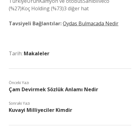
TürkiyeÜrünKamyon ve otobüsSahibiIveco
(%27)Koç Holding (%73)3 diğer hat
Tavsiyeli Bağlantılar:
Oydas Bulmacada Nedir
Tarih:
Makaleler
Önceki Yazı
Çam Devirmek Sözlük Anlamı Nedir
Sonraki Yazı
Kuvayi Milliyeciler Kimdir