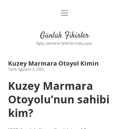
menüyü
Anasayfa
aç
Gizlilik Politikası
Günlük Fikirler
Yasal Uyarı
İlginç satırlarla farklı bir bakış açısı.
Hakkımızda
Kuzey Marmara Otoyol Kimin
Tarih: Ağustos 3, 2025
Kuzey Marmara
Otoyolu’nun sahibi
kim?