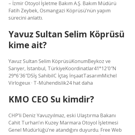
– İzmir Otoyol İşletme Bakım A.Ş. Bakım Müdürü
Fatih Zeybek, Osmangazi Köprüsü’nün yapım
sürecini anlattı.
Yavuz Sultan Selim Köprüsü
kime ait?
Yavuz Sultan Selim KöprüsüKonumBeykoz ve
Sarıyer, İstanbul, TürkiyeKoordinatlar41°12′0″N
29°6′36″DSİş SahibiIC İçtaş İnşaatTasarımMichel
Virlogeux · T-Mühendislik24 hat daha
KMO CEO Su kimdir?
CHP’li Deniz Yavuzyılmaz, eski Ulaştırma Bakanı
Cahit Turhan’ın Kuzey Marmara Otoyol İşletmesi
Genel Müdürlüğü’ne atandığını duyurdu. Free Web