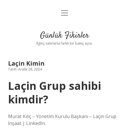
menüyü
Anasayfa
aç
Gizlilik Politikası
Günlük Fikirler
Yasal Uyarı
İlginç satırlarla farklı bir bakış açısı.
Hakkımızda
Laçin Kimin
Tarih: Aralık 28, 2024
Laçin Grup sahibi
kimdir?
Murat Kılıç – Yönetim Kurulu Başkanı – Laçin Grup
İnşaat | LinkedIn.