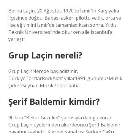
Berna Laçin, 20 Ağustos 1970’te İzmir’in Karşıyaka
ilçesinde doğdu. Babası askeri pilottu ve ilk, orta ve
lise eğitimini İzmir’de tamamladıktan sonra, Yıldız
Teknik Üniversitesi’nde okurken aile İstanbul’a
yerleşti.
Grup Laçin nereli?
Grup LaçinNerede başladıİzmir,
TürkiyeTarzlarRockAktif yıllar1991-günümüzMüzik
şirketiSeyhan Müzik7 satır daha
Şerif Baldemir kimdir?
90’lara “Bekar Gezelim” şarkısıyla damga vuran
Grup Laçin üyelerinden akordeoncu Şerif Baldemir
hayatını kaybetti. Klarnet sanatçısı Serkan Çağrı,