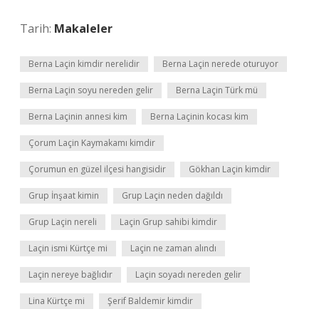
Tarih:
Makaleler
Berna Laçin kimdir nerelidir
Berna Laçin nerede oturuyor
Berna Laçin soyu nereden gelir
Berna Laçin Türk mü
Berna Laçinin annesi kim
Berna Laçinin kocası kim
Çorum Laçin Kaymakamı kimdir
Çorumun en güzel ilçesi hangisidir
Gökhan Laçin kimdir
Grup İnşaat kimin
Grup Laçin neden dağıldı
Grup Laçin nereli
Laçin Grup sahibi kimdir
Laçin ismi Kürtçe mi
Laçin ne zaman alındı
Laçin nereye bağlıdır
Laçin soyadı nereden gelir
Lina Kürtçe mi
Şerif Baldemir kimdir