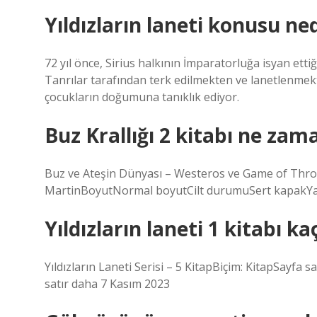
Yıldızların laneti konusu ne
72 yıl önce, Sirius halkının İmparatorluğa isyan ett
Tanrılar tarafından terk edilmekten ve lanetlenmek
çocukların doğumuna tanıklık ediyor.
Buz Krallığı 2 kitabı ne zam
Buz ve Ateşin Dünyası – Westeros ve Game of Thron
MartinBoyutNormal boyutCilt durumuSert kapakYayı
Yıldızların laneti 1 kitabı ka
Yıldızların Laneti Serisi – 5 KitapBiçim: KitapSayfa 
satır daha 7 Kasım 2023