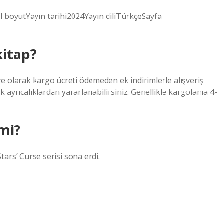
 boyutYayın tarihi2024Yayın diliTürkçeSayfa
kitap?
 üye olarak kargo ücreti ödemeden ek indirimlerle alışveriş
ek ayrıcalıklardan yararlanabilirsiniz. Genellikle kargolama 4-
 mi?
Stars’ Curse serisi sona erdi.