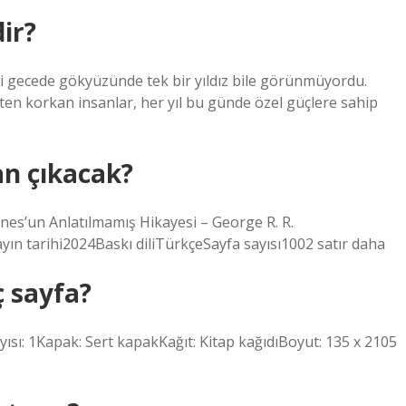
dir?
iği gecede gökyüzünde tek bir yıldız bile görünmüyordu.
ten korkan insanlar, her yıl bu günde özel güçlere sahip
an çıkacak?
es’un Anlatılmamış Hikayesi – George R. R.
n tarihi2024Baskı diliTürkçeSayfa sayısı1002 satır daha
ç sayfa?
sayısı: 1Kapak: Sert kapakKağıt: Kitap kağıdıBoyut: 135 x 2105