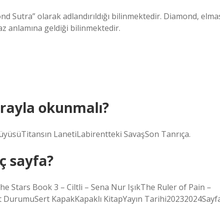
ond Sutra” olarak adlandırıldığı bilinmektedir. Diamond, elma
az anlamına geldiği bilinmektedir.
sırayla okunmalı?
üyüsüTitansın LanetiLabirentteki SavaşSon Tanrıça.
aç sayfa?
 Stars Book 3 – Ciltli – Sena Nur IşıkThe Ruler of Pain –
 DurumuSert KapakKapaklı KitapYayın Tarihi20232024Sayf