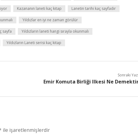
tıyor
Kazananın laneti kaç kitap
Lanetin tarihi kaç sayfadır
okunmalı
Yıldızlar en iyi ne zaman görülür
aç sayfa
Yıldızların laneti hangi sırayla okunmalı
Yıldızların Laneti serisi kaç kitap
Sonraki Yaz
Emir Komuta Birliği Ilkesi Ne Demekti
*
ile işaretlenmişlerdir