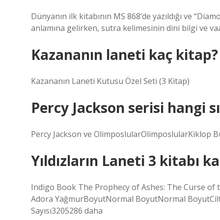
Dünyanın ilk kitabının MS 868’de yazıldığı ve “Diam
anlamına gelirken, sutra kelimesinin dini bilgi ve va
Kazananın laneti kaç kitap?
Kazananın Laneti Kutusu Özel Seti (3 Kitap)
Percy Jackson serisi hangi 
Percy Jackson ve OlimposlularOlimposlularKiklop B
Yıldızların Laneti 3 kitabı k
Indigo Book The Prophecy of Ashes: The Curse of the
Adora YağmurBoyutNormal BoyutNormal BoyutCilt
Sayısı3205286 daha