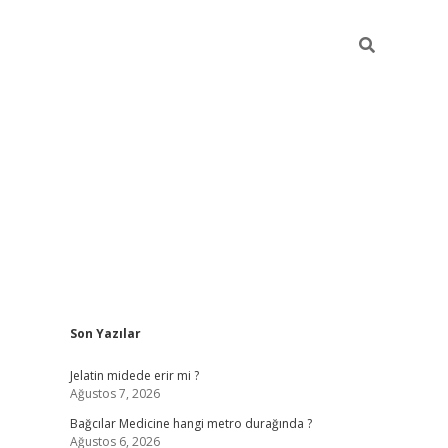
Sidebar
Son Yazılar
vd.casino
Jelatin midede erir mi ?
Ağustos 7, 2026
Bağcılar Medicine hangi metro durağında ?
Ağustos 6, 2026