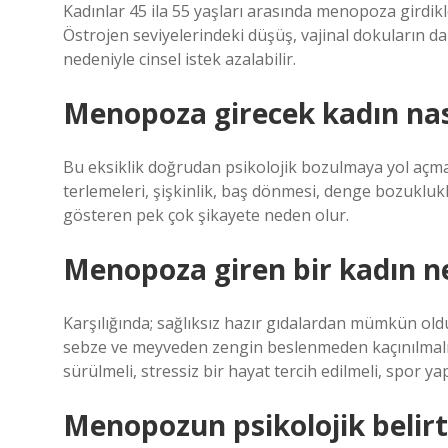
Kadınlar 45 ila 55 yaşları arasında menopoza girdikl
Östrojen seviyelerindeki düşüş, vajinal dokuların da
nedeniyle cinsel istek azalabilir.
Menopoza girecek kadın nas
Bu eksiklik doğrudan psikolojik bozulmaya yol açm
terlemeleri, şişkinlik, baş dönmesi, denge bozuklukla
gösteren pek çok şikayete neden olur.
Menopoza giren bir kadın n
Karşılığında; sağlıksız hazır gıdalardan mümkün old
sebze ve meyveden zengin beslenmeden kaçınılmalı, a
sürülmeli, stressiz bir hayat tercih edilmeli, spor y
Menopozun psikolojik belirti