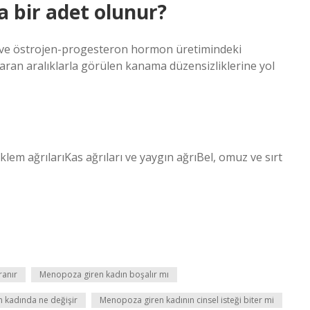
 bir adet olunur?
i ve östrojen-progesteron hormon üretimindeki
aran aralıklarla görülen kanama düzensizliklerine yol
em ağrılarıKas ağrıları ve yaygın ağrıBel, omuz ve sırt
ranır
Menopoza giren kadın boşalır mı
 kadında ne değişir
Menopoza giren kadının cinsel isteği biter mi