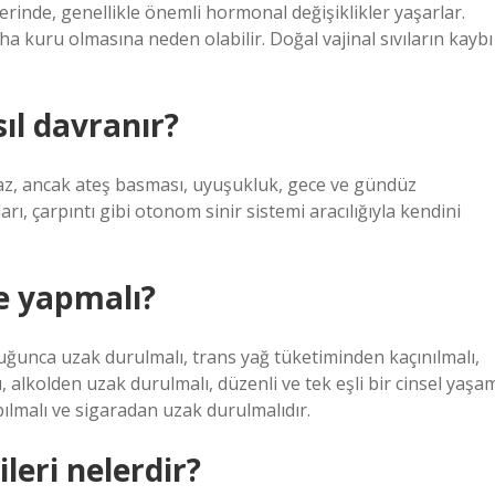
erinde, genellikle önemli hormonal değişiklikler yaşarlar.
ha kuru olmasına neden olabilir. Doğal vajinal sıvıların kaybı
ıl davranır?
az, ancak ateş basması, uyuşukluk, gece ve gündüz
rı, çarpıntı gibi otonom sinir sistemi aracılığıyla kendini
e yapmalı?
uğunca uzak durulmalı, trans yağ tüketiminden kaçınılmalı,
lkolden uzak durulmalı, düzenli ve tek eşli bir cinsel yaşa
apılmalı ve sigaradan uzak durulmalıdır.
leri nelerdir?