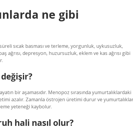
nlarda ne gibi
üreli sıcak basması ve terleme, yorgunluk, uykusuzluk,
k, baş ağrısı, depresyon, huzursuzluk, eklem ve kas ağrısı gibi
r.
değişir?
hayatın bir aşamasıdır. Menopoz sırasında yumurtalıklardaki
retimi azalır. Zamanla östrojen üretimi durur ve yumurtalıkla
reme yeteneği kaybolur.
uh hali nasıl olur?