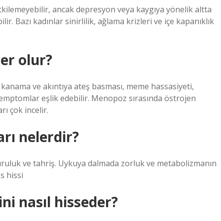
lemeyebilir, ancak depresyon veya kaygıya yönelik altta
r. Bazı kadınlar sinirlilik, ağlama krizleri ve içe kapanıklık
er olur?
anama ve akıntıya ateş basması, meme hassasiyeti,
 semptomlar eşlik edebilir. Menopoz sırasında östrojen
ı çok incelir.
rı nelerdir?
kuruluk ve tahriş. Uykuya dalmada zorluk ve metabolizmanın
s hissi
i nasıl hisseder?