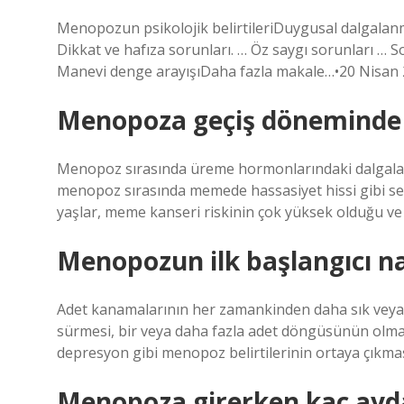
Menopozun psikolojik belirtileriDuygusal dalgalanm
Dikkat ve hafıza sorunları. … Öz saygı sorunları … S
Manevi denge arayışıDaha fazla makale…•20 Nisan
Menopoza geçiş döneminde 
Menopoz sırasında üreme hormonlarındaki dalgala
menopoz sırasında memede hassasiyet hissi gibi s
yaşlar, meme kanseri riskinin çok yüksek olduğu ve
Menopozun ilk başlangıcı na
Adet kanamalarının her zamankinden daha sık veya 
sürmesi, bir veya daha fazla adet döngüsünün olm
depresyon gibi menopoz belirtilerinin ortaya çıkması
Menopoza girerken kaç ayda