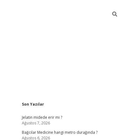
Sidebar
Son Yazılar
vd.casino
Jelatin midede erir mi ?
Ağustos 7, 2026
Bağcılar Medicine hangi metro durağında ?
Ağustos 6, 2026