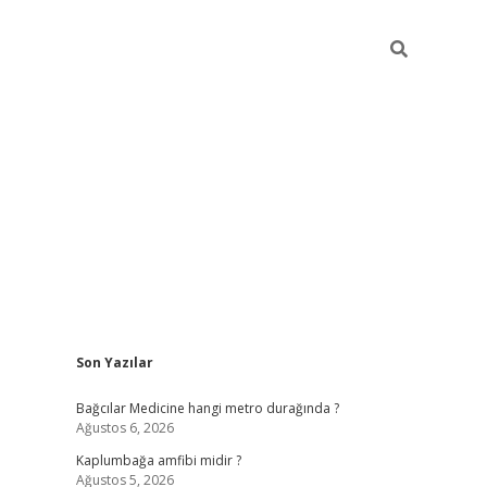
Sidebar
Son Yazılar
vd.casino
Bağcılar Medicine hangi metro durağında ?
Ağustos 6, 2026
Kaplumbağa amfibi midir ?
Ağustos 5, 2026