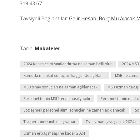
319 43 67.
Tavsiyeli Bağlantılar:
Gelir Hesabı Borç Mu Alacak M
Tarih:
Makaleler
2024 Kasım celbi sınıflandırma ne zaman belli olur
2024 MSB 
Kamuda mülakat sonuçları kaç günde açıklanır
MSB ne zaman 
MSB sınav sonuçları ne zaman açıklanacak
MSB uzman çavuş 
Personel temin MSÜ tercih nasıl yapılır
Personel temin nasıl u
Sözleşmeli personel alımı sonuçları ne zaman açıklanacak
Sö
Tsk personel sınıfı ne iş yapar
Tsk uzman çavuş alımı 2024 n
Uzman erbaş maaşı ne kadar 2024