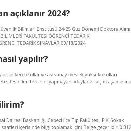
n açıklanır 2024?
Güvenlik Bilimleri Enstitüsü 24-25 Güz Dönemi Doktora Alımı
K BİLİMLERİ FAKÜLTESİ ÖĞRENCİ TEDARİK
ÖĞRENCİ TEDARİK SINAVLARI09/18/2024
sıl yapılır?
ar, askeri okullar ve astsubay meslek yüksekokulları
n web sitesinden tercihini yapmayan adaylar 2. seçim aşamasın
lirim?
al Dairesi Başkanlığı, Cebeci İlçe Tıp Fakültesi, P.K. Sokak
aatleri içerisinde bilgi toplamak için) Belge geçerlidir. 0 31