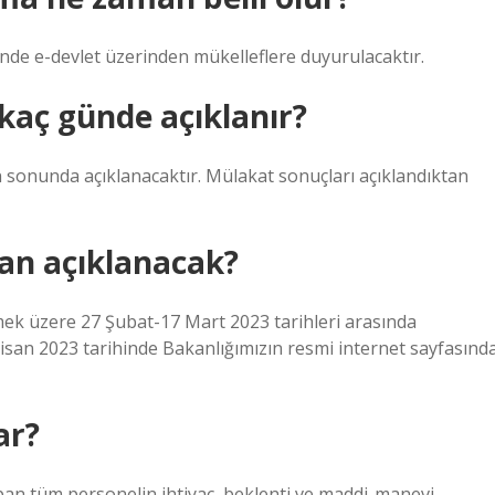
inde e-devlet üzerinden mükelleflere duyurulacaktır.
aç günde açıklanır?
n sonunda açıklanacaktır. Mülakat sonuçları açıklandıktan
an açıklanacak?
ek üzere 27 Şubat-17 Mart 2023 tarihleri ​​arasında
Nisan 2023 tarihinde Bakanlığımızın resmi internet sayfasınd
ar?
yapan tüm personelin ihtiyaç, beklenti ve maddi-manevi