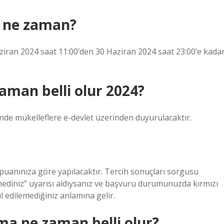
4 ne zaman?
iran 2024 saat 11:00’den 30 Haziran 2024 saat 23:00’e kada
zaman belli olur 2024?
inde mükelleflere e-devlet üzerinden duyurulacaktır.
 puanınıza göre yapılacaktır. Tercih sonuçları sorgusu
mediniz” uyarısı aldıysanız ve başvuru durumunuzda kırmızı
l edilemediğiniz anlamına gelir.
rma ne zaman belli olur?