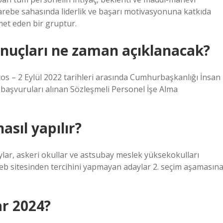
harebe sahasında liderlik ve başarı motivasyonuna katkıda
et eden bir gruptur.
onuçları ne zaman açıklanacak?
s – 2 Eylül 2022 tarihleri ​​arasında Cumhurbaşkanlığı İnsan
 başvuruları alınan Sözleşmeli Personel İşe Alma
sıl yapılır?
ar, askeri okullar ve astsubay meslek yüksekokulları
n web sitesinden tercihini yapmayan adaylar 2. seçim aşamasın
r 2024?