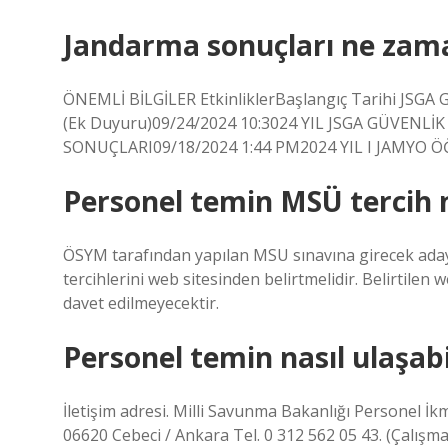
Jandarma sonuçları ne zama
ÖNEMLİ BİLGİLER EtkinliklerBaşlangıç ​​Tarihi JSGA 
(Ek Duyuru)09/24/2024 10:3024 YIL JSGA GÜVENLİ
SONUÇLARI09/18/2024 1:44 PM2024 YIL I JAMYO 
Personel temin MSÜ tercih na
ÖSYM tarafından yapılan MSU sınavına girecek adayl
tercihlerini web sitesinden belirtmelidir. Belirtile
davet edilmeyecektir.
Personel temin nasıl ulaşabi
İletişim adresi. Milli Savunma Bakanlığı Personel İkm
06620 Cebeci / Ankara Tel. 0 312 562 05 43. (Çalışma s