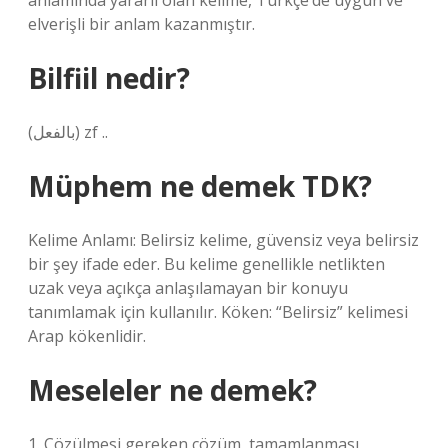
anlamında yararlı olan kelime, Türkçe’de uygun ve
elverişli bir anlam kazanmıştır.
Bilfiil nedir?
(ﺑﺎﻟﻔﻌﻞ) zf ..
Müphem ne demek TDK?
Kelime Anlamı: Belirsiz kelime, güvensiz veya belirsiz
bir şey ifade eder. Bu kelime genellikle netlikten
uzak veya açıkça anlaşılamayan bir konuyu
tanımlamak için kullanılır. Köken: “Belirsiz” kelimesi
Arap kökenlidir.
Meseleler ne demek?
1. Çözülmesi gereken çözüm, tamamlanması