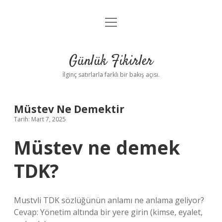
menüyü
Anasayfa
aç
Gizlilik Politikası
Günlük Fikirler
Yasal Uyarı
İlginç satırlarla farklı bir bakış açısı.
Hakkımızda
Müstev Ne Demektir
Tarih: Mart 7, 2025
Müstev ne demek
TDK?
Mustvli TDK sözlüğünün anlamı ne anlama geliyor?
Cevap: Yönetim altında bir yere girin (kimse, eyalet,