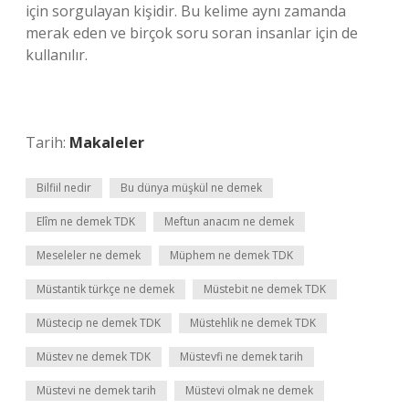
için sorgulayan kişidir. Bu kelime aynı zamanda
merak eden ve birçok soru soran insanlar için de
kullanılır.
Tarih:
Makaleler
Bilfiil nedir
Bu dünya müşkül ne demek
Elîm ne demek TDK
Meftun anacım ne demek
Meseleler ne demek
Müphem ne demek TDK
Müstantik türkçe ne demek
Müstebit ne demek TDK
Müstecip ne demek TDK
Müstehlik ne demek TDK
Müstev ne demek TDK
Müstevfi ne demek tarih
Müstevi ne demek tarih
Müstevi olmak ne demek