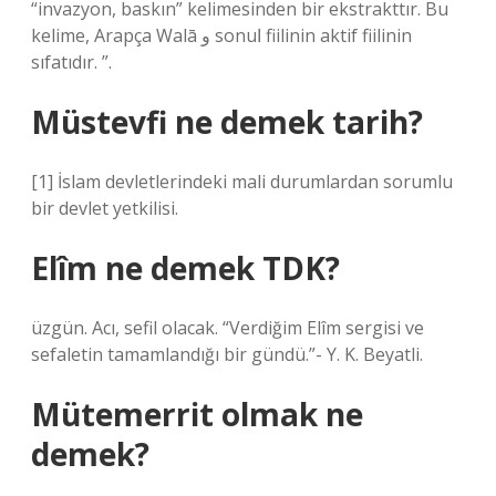
“invazyon, baskın” kelimesinden bir ekstrakttır. Bu
kelime, Arapça Walā و sonuا fiilinin aktif fiilinin
sıfatıdır. ”.
Müstevfi ne demek tarih?
[1] İslam devletlerindeki mali durumlardan sorumlu
bir devlet yetkilisi.
Elîm ne demek TDK?
üzgün. Acı, sefil olacak. “Verdiğim Elîm sergisi ve
sefaletin tamamlandığı bir gündü.”- Y. K. Beyatli.
Mütemerrit olmak ne
demek?